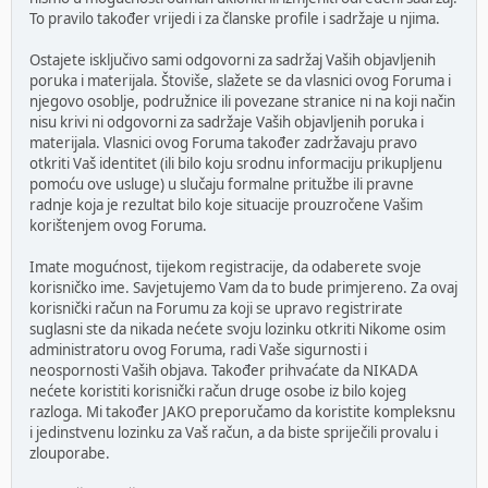
To pravilo također vrijedi i za članske profile i sadržaje u njima.
Ostajete isključivo sami odgovorni za sadržaj Vaših objavljenih
poruka i materijala. Štoviše, slažete se da vlasnici ovog Foruma i
njegovo osoblje, podružnice ili povezane stranice ni na koji način
nisu krivi ni odgovorni za sadržaje Vaših objavljenih poruka i
materijala. Vlasnici ovog Foruma također zadržavaju pravo
otkriti Vaš identitet (ili bilo koju srodnu informaciju prikupljenu
pomoću ove usluge) u slučaju formalne pritužbe ili pravne
radnje koja je rezultat bilo koje situacije prouzročene Vašim
korištenjem ovog Foruma.
Imate mogućnost, tijekom registracije, da odaberete svoje
korisničko ime. Savjetujemo Vam da to bude primjereno. Za ovaj
korisnički račun na Forumu za koji se upravo registrirate
suglasni ste da nikada nećete svoju lozinku otkriti Nikome osim
administratoru ovog Foruma, radi Vaše sigurnosti i
neospornosti Vaših objava. Također prihvaćate da NIKADA
nećete koristiti korisnički račun druge osobe iz bilo kojeg
razloga. Mi također JAKO preporučamo da koristite kompleksnu
i jedinstvenu lozinku za Vaš račun, a da biste spriječili provalu i
zlouporabe.