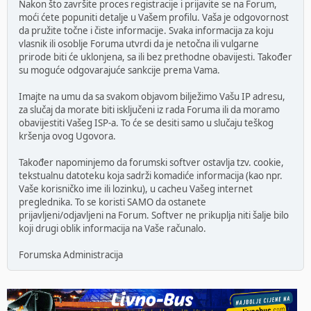
Nakon što završite proces registracije i prijavite se na Forum,
moći ćete popuniti detalje u Vašem profilu. Vaša je odgovornost
da pružite točne i čiste informacije. Svaka informacija za koju
vlasnik ili osoblje Foruma utvrdi da je netočna ili vulgarne
prirode biti će uklonjena, sa ili bez prethodne obavijesti. Također
su moguće odgovarajuće sankcije prema Vama.
Imajte na umu da sa svakom objavom bilježimo Vašu IP adresu,
za slučaj da morate biti isključeni iz rada Foruma ili da moramo
obavijestiti Vašeg ISP-a. To će se desiti samo u slučaju teškog
kršenja ovog Ugovora.
Također napominjemo da forumski softver ostavlja tzv. cookie,
tekstualnu datoteku koja sadrži komadiće informacija (kao npr.
Vaše korisničko ime ili lozinku), u cacheu Vašeg internet
preglednika. To se koristi SAMO da ostanete
prijavljeni/odjavljeni na Forum. Softver ne prikuplja niti šalje bilo
koji drugi oblik informacija na Vaše računalo.
Forumska Administracija