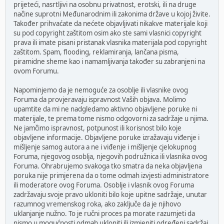
prijeteći, nasrtljivi na osobnu privatnost, erotski, ili na druge
načine suprotni Međunarodnim ili zakonima države u kojoj živite.
Također prihvaćate da nećete objavljivati nikakve materijale koji
su pod copyright zaštitom osim ako ste sami vlasnici copyright
prava ili imate pisani pristanak vlasnika materijala pod copyright
zaštitom. Spam, flooding, reklamiranja, lančana pisma,
piramidne sheme kao i namamljivanja također su zabranjeni na
ovom Forumu.
Napominjemo da je nemoguće za osoblje ili vlasnike ovog
Foruma da provjeravaju ispravnost Vaših objava. Molimo
upamtite da mi ne nadgledamo aktivno objavljene poruke ni
materijale, te prema tome nismo odgovorni za sadržaje u njima.
Ne jamčimo ispravnost, potpunost ili korisnost bilo koje
objavljene informacije. Objavljene poruke izražavaju viđenje i
mišljenje samog autora a ne i viđenje i mišljenje cjelokupnog
Foruma, njegovog osoblja, njegovih podružnica ili vlasnika ovog
Foruma. Ohrabrujemo svakoga tko smatra da neka objavljena
poruka nije primjerena da o tome odmah izvjesti administratore
ili moderatore ovog Foruma. Osoblje i vlasnik ovog Foruma
zadržavaju svoje pravo ukloniti bilo koje upitne sadržaje, unutar
razumnog vremenskog roka, ako zaključe da je njihovo
uklanjanje nužno. To je ručni proces pa morate razumjeti da
nismo u mogućnosti odmah ukloniti ili izmjeniti određeni sadržaj.