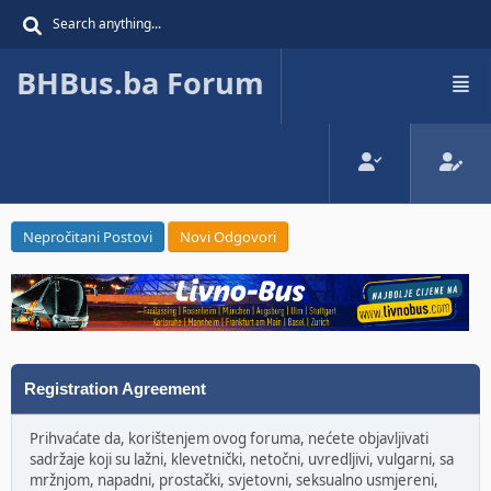
BHBus.ba Forum
Nepročitani Postovi
Novi Odgovori
Registration Agreement
Prihvaćate da, korištenjem ovog foruma, nećete objavljivati
sadržaje koji su lažni, klevetnički, netočni, uvredljivi, vulgarni, sa
mržnjom, napadni, prostački, svjetovni, seksualno usmjereni,