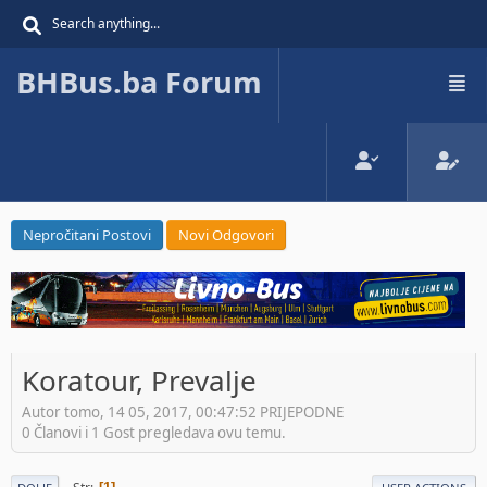
BHBus.ba Forum
Nepročitani Postovi
Novi Odgovori
Koratour, Prevalje
Autor tomo, 14 05, 2017, 00:47:52 PRIJEPODNE
0 Članovi i 1 Gost pregledava ovu temu.