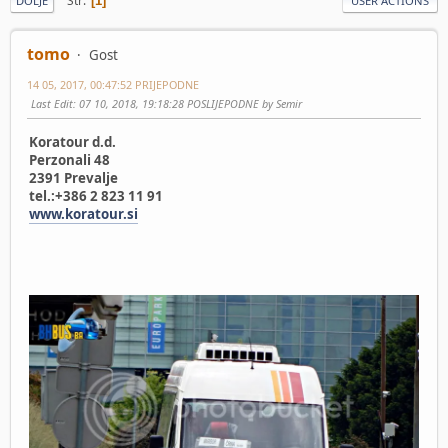
Str
1
DOLJE
USER ACTIONS
tomo
Gost
14 05, 2017, 00:47:52 PRIJEPODNE
Last Edit
: 07 10, 2018, 19:18:28 POSLIJEPODNE by Semir
Koratour d.d.
Perzonali 48
2391 Prevalje
tel.:+386 2 823 11 91
www.koratour.si