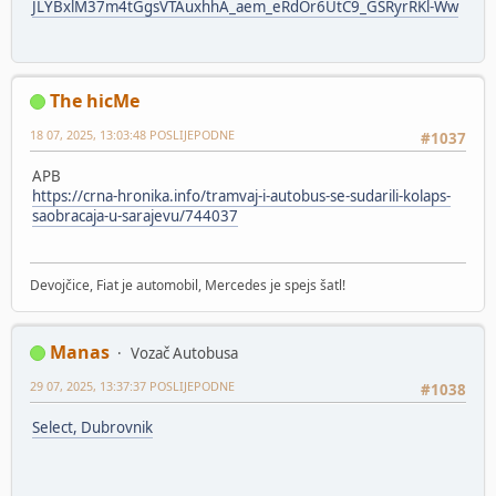
JLYBxlM37m4tGgsVTAuxhhA_aem_eRdOr6UtC9_GSRyrRKl-Ww
The hicMe
18 07, 2025, 13:03:48 POSLIJEPODNE
#1037
APB
https://crna-hronika.info/tramvaj-i-autobus-se-sudarili-kolaps-
saobracaja-u-sarajevu/744037
Devojčice, Fiat je automobil, Mercedes je spejs šatl!
Manas
Vozač Autobusa
29 07, 2025, 13:37:37 POSLIJEPODNE
#1038
Select, Dubrovnik