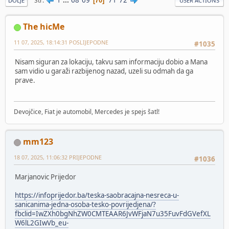
Str
70
DOLJE
USER ACTIONS
The hicMe
11 07, 2025, 18:14:31 POSLIJEPODNE
#1035
Nisam siguran za lokaciju, takvu sam informaciju dobio a Mana
sam vidio u garaži razbijenog nazad, uzeli su odmah da ga
prave.
Devojčice, Fiat je automobil, Mercedes je spejs šatl!
mm123
18 07, 2025, 11:06:32 PRIJEPODNE
#1036
Marjanovic Prijedor
https://infoprijedor.ba/teska-saobracajna-nesreca-u-
sanicanima-jedna-osoba-tesko-povrijedjena/?
fbclid=IwZXh0bgNhZW0CMTEAAR6JvWFjaN7u35FuvFdGVefXL
W6lL2GIwVb_eu-