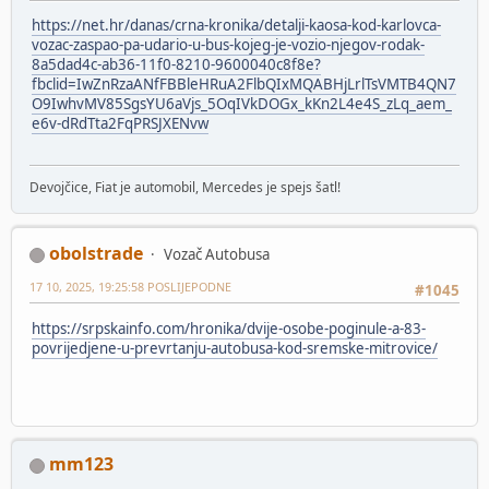
https://net.hr/danas/crna-kronika/detalji-kaosa-kod-karlovca-
vozac-zaspao-pa-udario-u-bus-kojeg-je-vozio-njegov-rodak-
8a5dad4c-ab36-11f0-8210-9600040c8f8e?
fbclid=IwZnRzaANfFBBleHRuA2FlbQIxMQABHjLrlTsVMTB4QN7
O9IwhvMV85SgsYU6aVjs_5OqIVkDOGx_kKn2L4e4S_zLq_aem_
e6v-dRdTta2FqPRSJXENvw
Devojčice, Fiat je automobil, Mercedes je spejs šatl!
obolstrade
Vozač Autobusa
17 10, 2025, 19:25:58 POSLIJEPODNE
#1045
https://srpskainfo.com/hronika/dvije-osobe-poginule-a-83-
povrijedjene-u-prevrtanju-autobusa-kod-sremske-mitrovice/
mm123