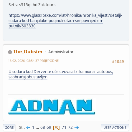
Setra s315gt hd Zak tours
https://www.glassrpske.com/lat/hronika/hronika_vijesti/detalji-
sudara-kod-banjaluke-poginuli-otac-i-sin-povrijedjen-
putnik/603830
The_Dubster
Administrator
16 02, 2026, 08:54:37 PRIJEPODNE
#1049
U sudaru kod Dervente učestvovala tri kamiona i autobus,
saobraćaj obustavljen
1
...
68
69
71
72
Str
70
GORE
USER ACTIONS