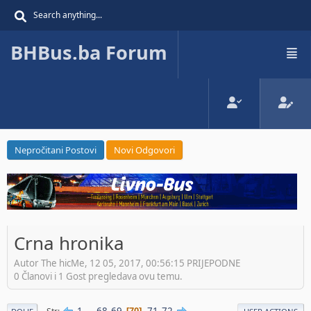
BHBus.ba Forum
Nepročitani Postovi
Novi Odgovori
Crna hronika
Autor The hicMe, 12 05, 2017, 00:56:15 PRIJEPODNE
0 Članovi i 1 Gost pregledava ovu temu.
1
...
68
69
71
72