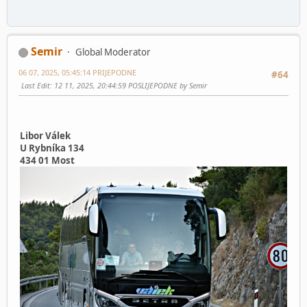
Semir
Global Moderator
06 07, 2025, 05:45:14 PRIJEPODNE
#64
Last Edit
: 12 11, 2025, 20:44:59 POSLIJEPODNE by Semir
Libor Válek
U Rybníka 134
434 01 Most