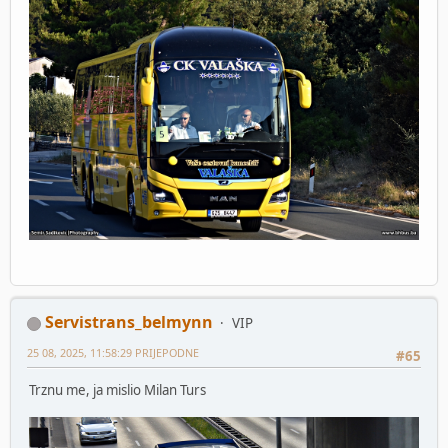
Servistrans_belmynn
VIP
25 08, 2025, 11:58:29 PRIJEPODNE
#65
Trznu me, ja mislio Milan Turs