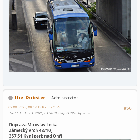
The_Dubster
Administrator
02 09, 2025, 08:48:13 PRIJEPODNE
#66
Last Edit
: 13 09, 2025, 09:56:31 PRIJEPODNE by Semir
Doprava Miroslav Liška
Zámecký vrch 48/10,
357 51 Kynšperk nad Ohří