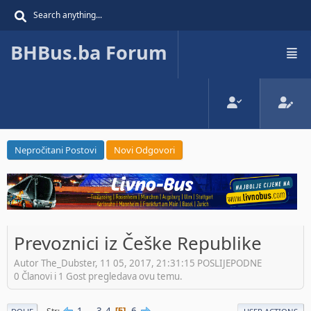
BHBus.ba Forum
Nepročitani Postovi
Novi Odgovori
Prevoznici iz Češke Republike
Autor The_Dubster, 11 05, 2017, 21:31:15 POSLIJEPODNE
0 Članovi i 1 Gost pregledava ovu temu.
1
...
3
4
6