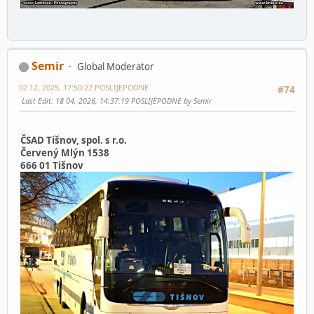
Semir
Global Moderator
02 12, 2025, 17:50:22 POSLIJEPODNE
#74
Last Edit
: 18 04, 2026, 14:37:19 POSLIJEPODNE by Semir
ČSAD Tišnov, spol. s r.o.
Červený Mlýn 1538
666 01 Tišnov