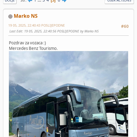
Str
5
DOLJE
USER ACTIONS
Marko NS
19 05, 2025, 22:40:43 POSLIJEPODNE
#60
Last Edit
: 19 05, 2025, 22:40:56 POSLIJEPODNE by Marko NS
Pozdrav za vozaca :)
Mercedes Benz Tourismo.