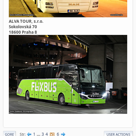
ALVA TOUR, s.r.o.
Sokolovská 70
18600 Praha 8
1
...
3
4
6
Str
5
GORE
USER ACTIONS