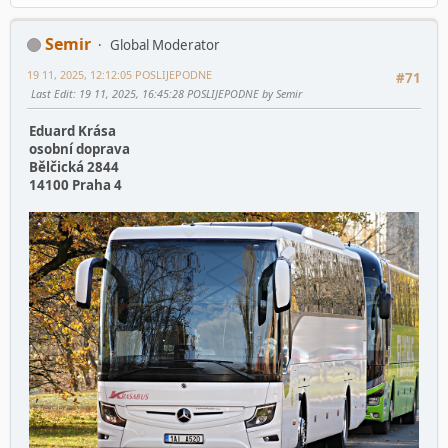
Semir
Global Moderator
19 11, 2025, 12:12:05 POSLIJEPODNE
#71
Last Edit
: 19 11, 2025, 16:45:28 POSLIJEPODNE by Semir
Eduard Krása
osobní doprava
Bělčická 2844
14100 Praha 4