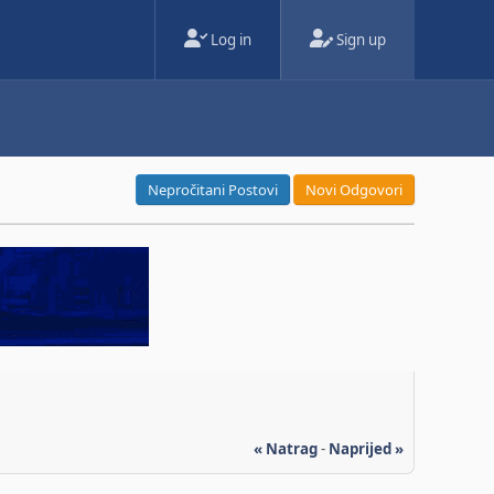
Log in
Sign up
Nepročitani Postovi
Novi Odgovori
« Natrag
-
Naprijed »