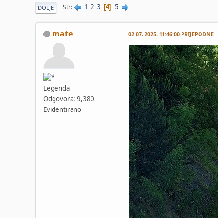
1
2
3
5
Str
4
DOLJE
mate
02 07, 2025, 11:46:00 PRIJEPODNE
Legenda
Odgovora: 9,380
Evidentirano