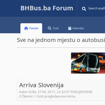
BHBus.ba Forum
Forum
Traži
Kalendar
Sve na jednom mjestu o autobusim
Arriva Slovenija
Autor Grillo, 27 04, 2017, 22:32:07 POSLIJEPODNE
0 Članovi i 1 Gost pregledava ovu temu.