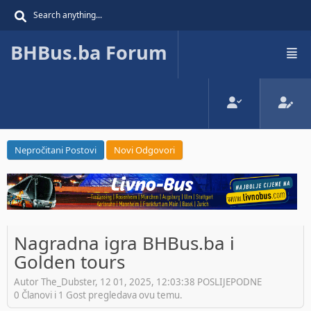
BHBus.ba Forum
Nepročitani Postovi
Novi Odgovori
Nagradna igra BHBus.ba i
Golden tours
Autor The_Dubster, 12 01, 2025, 12:03:38 POSLIJEPODNE
0 Članovi i 1 Gost pregledava ovu temu.