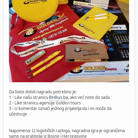
Da biste dobili nagradu potrebno je:
1 - Like našu stranicu
BHBus.ba
, ako već niste do sada
2 - Like stranicu agencije Golden tours
3 - U komentar označi jednog prijatelja da i on može da
učestvuje
Napomena: Iz logističkih razloga, nagradna igra je ograničena
samo na pratitelje iz Bosne i Hercegovine