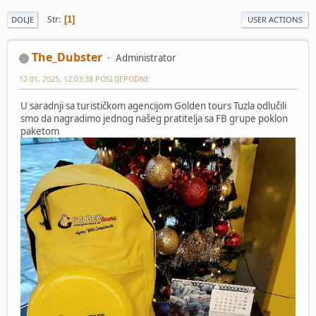
Str
1
DOLJE
USER ACTIONS
The_Dubster
Administrator
12 01, 2025, 12:03:38 POSLIJEPODNE
U saradnji sa turističkom agencijom Golden tours Tuzla odlučili
smo da nagradimo jednog našeg pratitelja sa FB grupe poklon
paketom