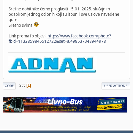
Sretne dobitnike ćemo proglasiti 15.01. 2025. slučajnim
odabirom jednog od onih koji su ispunili sve uslove navedene
gore.
Sretno svima
Link prema fb objavi:
https://www.facebook.com/photo?
fbid=1132859845512722&set=a.498537348944978
Str
1
GORE
USER ACTIONS