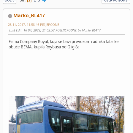
Str
1
DOLJE
USER ACTIONS
Marko_BL417
28 11, 2017, 11:58:46 PRIJEPODNE
Last Edit
: 16 04, 2022, 21:02:52 POSLIJEPODNE by Marko_BL417
Firma Company Royal, koja se bavi prevozom radnika fabrike
obuće BEMA, kupila Roybusa od Gligića