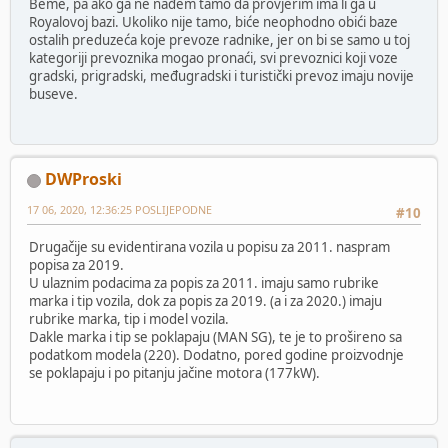
Beme, pa ako ga ne nađem tamo da provjerim ima li ga u
Royalovoj bazi. Ukoliko nije tamo, biće neophodno obići baze
ostalih preduzeća koje prevoze radnike, jer on bi se samo u toj
kategoriji prevoznika mogao pronaći, svi prevoznici koji voze
gradski, prigradski, međugradski i turistički prevoz imaju novije
buseve.
DWProski
17 06, 2020, 12:36:25 POSLIJEPODNE
#10
Drugačije su evidentirana vozila u popisu za 2011. naspram
popisa za 2019.
U ulaznim podacima za popis za 2011. imaju samo rubrike
marka i tip vozila, dok za popis za 2019. (a i za 2020.) imaju
rubrike marka, tip i model vozila.
Dakle marka i tip se poklapaju (MAN SG), te je to prošireno sa
podatkom modela (220). Dodatno, pored godine proizvodnje
se poklapaju i po pitanju jačine motora (177kW).