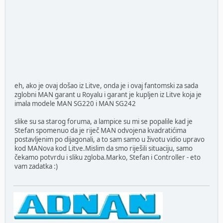
eh, ako je ovaj došao iz Litve, onda je i ovaj fantomski za sada
zglobni MAN garant u Royalu i garant je kupljen iz Litve koja je
imala modele MAN SG220 i MAN SG242
slike su sa starog foruma, a lampice su mi se popalile kad je
Stefan spomenuo da je
riječ MAN odvojena kvadratićima
postavljenim po dijagonali, a to sam samo u životu vidio upravo
kod MANova kod Litve.
Mislim da smo riješili situaciju, samo
čekamo potvrdu i sliku zgloba.
Marko, Stefan i Controller - eto
vam zadatka :)