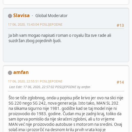
Slavisa
Global Moderator
17 06, 2020, 15:43:04 POSLIJEPODNE
#13
Ja bih vam mogao napisati roman o royalu šta sve rade ali
suzdržan zbog pojedinih ljudi.
amfan
17 06, 2020, 22:55:51 POSLIJEPODNE
#14
Last Edit
: 17 06, 2020, 22:57:02 POSLIJEPODNE by amfan
Što se tiče zglobnog, onda u popisu piše krivo jer ovo na slici nije
SG 220 nego SG 242, nova generacija. Isto tako, MAN SL 202
na slikama sigurno nije 1981. godište kad se taj model nije ni
proizovodio do 1983. godine. Čudan mu je zadnji kraj, toliko da
sam isprva pomislio da nije skraćeni zglobni, ali u to vrijeme
MAN već nije proizovodio autobuse s motorom na sredini. Ovaj
solaš ima i prozorčić na desnom krilu prvih vrata koji je