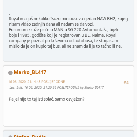
.
Royal ima još nekoliko Isuzu minibuseva i jedan NAW BH2, kojeg
nisam viđao zadnjih dana ali nadam se da vozi.
Forumom kruže priče o MAN-u SG 220 Avtomontaža, bijele
boje i 1985. godište koji je registrovan u BL. Naime, Royal
company je poznat po krševima od autobusa, te stoga sam
mislio da je on kupio taj bus, ali ne znam da li je to tačno ili ne.
Marko_BL417
16 06, 2020, 21:14:48 POSLIJEPODNE
#4
Last Edit
: 16 06, 2020, 21:20:36 POSLIJEPODNE by Marko_BL417
Pa jel nije to taj isti solać, samo osvježen?