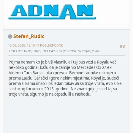
Stefan_Rudic
16 06, 2020, 18:10:47 POSLIJEPODNE
#3
Last Edit
: 16 06, 2020, 18:11:49 POSLIJEPODNE by Stefan_Rudic
Pojma nemam ko je bivši vlasnik, ali taj bus vozi u Royalu već
nekoliko godina i kažu da je zamijenio Mercedes O307 ex
Aldemo Turs Banja Luka i prevozi Bemine radnike u smijeru
prema Laušu, Saračici i gore nekim mjestima. Royal je, sudeći
prema slikama imao i još jedan takav ali sa troje vrata, evo slike
sa starog foruma iz 2015. godine. Ne znam gdje je sad taj sa
troje vrata, sigurno je na otpadu ili u rashodu.