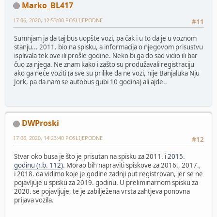
Marko_BL417
17 06, 2020, 12:53:00 POSLIJEPODNE
#11
Sumnjam ja da taj bus uopšte vozi, pa čak i u to da je u voznom
stanju... 2011. bio na spisku, a informacija o njegovom prisustvu
isplivala tek ove ili prošle godine. Neko bi ga do sad vidio ili bar
čuo za njega. Ne znam kako i zašto su produžavali registraciju
ako ga neće voziti (a sve su prilike da ne vozi, nije Banjaluka Nju
Jork, pa da nam se autobus gubi 10 godina) ali ajde..
DWProski
17 06, 2020, 14:23:40 POSLIJEPODNE
#12
Stvar oko busa je što je prisutan na spisku za 2011. i
2015.
godinu (r.b. 112)
. Morao bih napraviti spiskove za 2016., 2017.,
i 2018. da vidimo koje je godine zadnji put registrovan, jer se ne
pojavljuje u spisku za 2019. godinu. U preliminarnom spisku za
2020. se pojavljuje, te je zabilježena vrsta zahtjeva ponovna
prijava vozila.