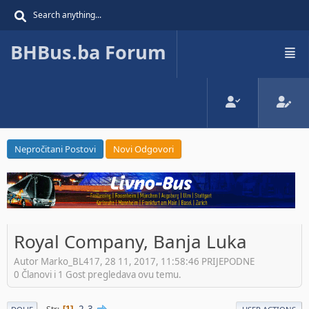
BHBus.ba Forum
Nepročitani Postovi
Novi Odgovori
Royal Company, Banja Luka
Autor Marko_BL417, 28 11, 2017, 11:58:46 PRIJEPODNE
0 Članovi i 1 Gost pregledava ovu temu.
2
3