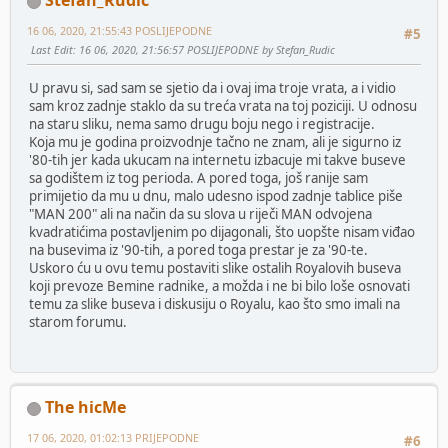
Stefan_Rudic
16 06, 2020, 21:55:43 POSLIJEPODNE
#5
Last Edit
: 16 06, 2020, 21:56:57 POSLIJEPODNE by Stefan_Rudic
U pravu si, sad sam se sjetio da i ovaj ima troje vrata, a i vidio
sam kroz zadnje staklo da su treća vrata na toj poziciji. U odnosu
na staru sliku, nema samo drugu boju nego i registracije.
Koja mu je godina proizvodnje tačno ne znam, ali je sigurno iz
'80-tih jer kada ukucam na internetu izbacuje mi takve buseve
sa godištem iz tog perioda. A pored toga, još ranije sam
primijetio da mu u dnu, malo udesno ispod zadnje tablice piše
"MAN 200" ali na način da su slova u riječi MAN odvojena
kvadratićima postavljenim po dijagonali, što uopšte nisam viđao
na busevima iz '90-tih, a pored toga prestar je za '90-te.
Uskoro ću u ovu temu postaviti slike ostalih Royalovih buseva
koji prevoze Bemine radnike, a možda i ne bi bilo loše osnovati
temu za slike buseva i diskusiju o Royalu, kao što smo imali na
starom forumu.
The hicMe
17 06, 2020, 01:02:13 PRIJEPODNE
#6