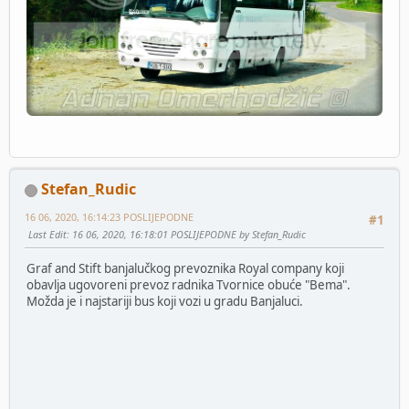
Stefan_Rudic
16 06, 2020, 16:14:23 POSLIJEPODNE
#1
Last Edit
: 16 06, 2020, 16:18:01 POSLIJEPODNE by Stefan_Rudic
Graf and Stift banjalučkog prevoznika Royal company koji
obavlja ugovoreni prevoz radnika Tvornice obuće "Bema".
Možda je i najstariji bus koji vozi u gradu Banjaluci.