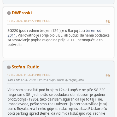
DWProski
17 06, 2020, 10:49:22 PRIJEPODNE
#8
SG220 (pod rednim brojem 124.) je u Banjoj Luci
barem od
2011.
Vjerovatno je i prije bio u BL, ali budući da nema podataka
za sastavljanje popisa za godine prije 2011., nemoguće je to
potvrditi.
Stefan_Rudic
17 06, 2020, 11:56:45 PRIJEPODNE
#9
Last Edit
: 17 06, 2020, 11:57:54 PRIJEPODNE by Stefan_Rudic
Vidio sam ga na listi pod brojem 124 ali uopšte ne piše SG 220
nego samo SG. Jedino što se podudara s tim busom je godina
proizvodnje (1985), tako da nisam siguran da li je to taj ili ne.
Pored ovoga, pošto smo The Dubster i ja pretpostavili da je taj
bus u Royalu, zna li neko gdje se nalazi njihova baza? Uskoro ću
obići parking ispred Beme, da vidim da li slučajno vozi radnike