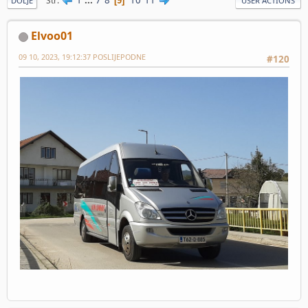
Str
9
DOLJE
USER ACTIONS
Elvoo01
09 10, 2023, 19:12:37 POSLIJEPODNE
#120