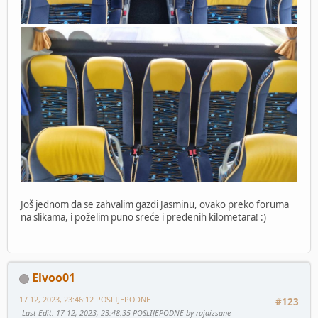
Još jednom da se zahvalim gazdi Jasminu, ovako preko foruma
na slikama, i poželim puno sreće i pređenih kilometara! :)
Elvoo01
17 12, 2023, 23:46:12 POSLIJEPODNE
#123
Last Edit
: 17 12, 2023, 23:48:35 POSLIJEPODNE by rajaizsane