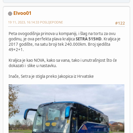
Elvoo01
19 11, 2023, 16:14:33 POSLIJEPODNE
#122
Peta ovogodišnja prinova u kompaniji, i šlag na tortu za ovu
godinu, je ova perfekta plava kraljica
SETRA 515HD
. Kraljica je
2017 godište, na satu broji tek 240.000km. Broj sjedišta
49+2+1.
Kraljica je kao NOVA, kako sa vana, tako i unutrašnjost što će
dokazati i slike u nastavku.
Inače, Setra je stigla preko Jakopica iz Hrvatske