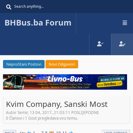
BHBus.ba Forum
Nepročitani Postovi
Novi Odgovori
Kvim Company, Sanski Most
Autor Semir, 13 04, 2017, 21:03:11 POSLIJEPODNE
0 Članovi i 1 Gost pregledava ovu temu.
1
...
7
8
10
11