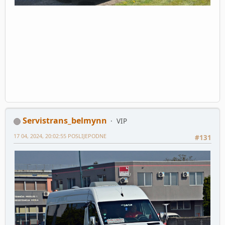
Servistrans_belmynn
VIP
17 04, 2024, 20:02:55 POSLIJEPODNE
#131