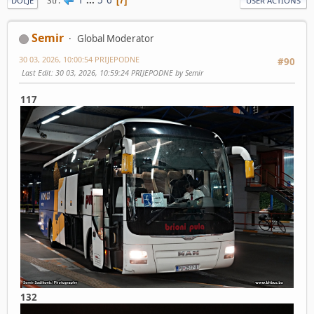
Str
7
DOLJE
USER ACTIONS
Semir
Global Moderator
30 03, 2026, 10:00:54 PRIJEPODNE
#90
Last Edit
: 30 03, 2026, 10:59:24 PRIJEPODNE by Semir
117
132