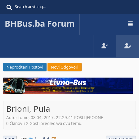
BHBus.ba Forum
Nepročitani Postovi
Novi Odgovori
Brioni, Pula
Autor tomo, 08 04, 2017, 22:29:41 POSLIJEPODNE
0 Članovi i 2 Gosti pregledava ovu temu.
1
...
5
6