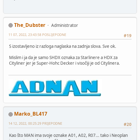
The_Dubster
Administrator
11 07, 2022, 23:43:58 POSLIJEPODNE
#19
S izostavljeno iz razloga naglaska na zadnja slova. Sve ok.
Mislim i ja da je samo SHDX oznaka za Starlinere a HDX za
Cityliner jer je Super-Hohc Decker i visočiji je od Citylinera.
Marko_BL417
14 12, 2022, 00:25:29 PRIJEPODNE
#20
Kao što MAN ima svoje oznake A01, A02, R07... tako i Neoplan