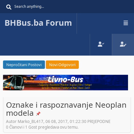
BHBus.ba Forum
Nepročitani Postovi
Novi Odgovori
Oznake i raspoznavanje Neoplan
modela
Autor Marko_BL417, 06 08, 2017, 01:22:30 PRIJEPODNE
0 Članovi i 1 Gost pregledava ovu temu.