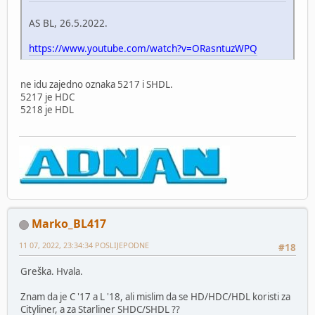
AS BL, 26.5.2022.
https://www.youtube.com/watch?v=ORasntuzWPQ
ne idu zajedno oznaka 5217 i SHDL.
5217 je HDC
5218 je HDL
Marko_BL417
11 07, 2022, 23:34:34 POSLIJEPODNE
#18
Greška. Hvala.
Znam da je C '17 a L '18, ali mislim da se HD/HDC/HDL koristi za
Cityliner, a za Starliner SHDC/SHDL ??