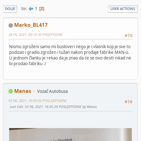
1
Str
2
DOLJE
USER ACTIONS
Marko_BL417
28 05, 2021, 00:10:30 PRIJEPODNE
#15
Nismo zgroženi samo mi busloveri nego je i vlasnik koji je sve to
podizao i gradio zgrožen i tužan nakon prodaje fabrike MAN-u.
U jednom članku je rekao da je znao da će se ovo desiti nikad ne
bi prodao fabriku :/
Manas
Vozač Autobusa
03 06, 2021, 16:05:02 POSLIJEPODNE
#16
Last Edit
: 03 06, 2021, 16:05:29 POSLIJEPODNE by Manas