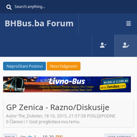
BHBus.ba Forum
Nepročitani Postovi
Novi Odgovori
GP Zenica - Razno/Diskusije
Autor The_Dubster, 18 10, 2015, 21:57:58 POSLIJEPODNE
0 Članovi i 1 Gost pregledava ovu temu.
1
...
19
20