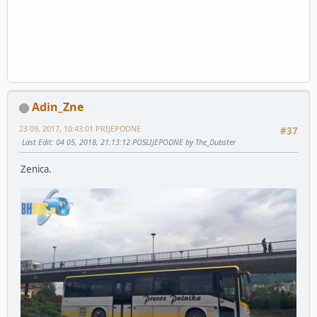
Adin_Zne
23 09, 2017, 10:43:01 PRIJEPODNE
#37
Last Edit
: 04 05, 2018, 21:13:12 POSLIJEPODNE by The_Dubster
Zenica.