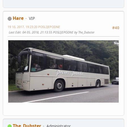
Hare
VIP
19 10, 2017, 19:23:20 POSLIJEPODNE
#40
Last Edit
: 04 05, 2018, 21:13:55 POSLIJEPODNE by The_Dubster
The_Dubster
Administrator