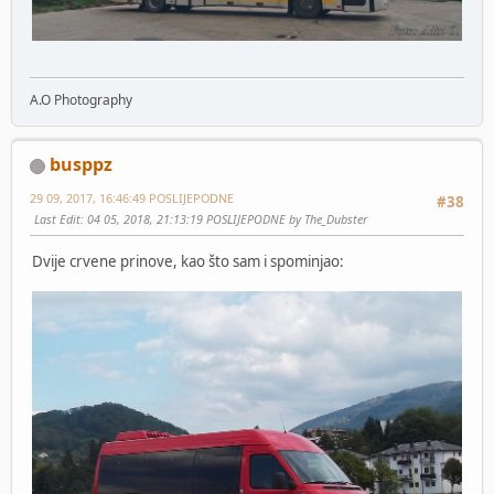
A.O Photography
busppz
29 09, 2017, 16:46:49 POSLIJEPODNE
#38
Last Edit
: 04 05, 2018, 21:13:19 POSLIJEPODNE by The_Dubster
Dvije crvene prinove, kao što sam i spominjao: