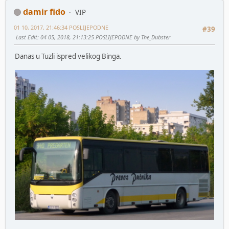
damir fido
VIP
01 10, 2017, 21:46:34 POSLIJEPODNE
#39
Last Edit
: 04 05, 2018, 21:13:25 POSLIJEPODNE by The_Dubster
Danas u Tuzli ispred velikog Binga.