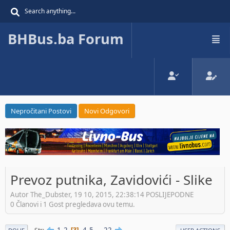
BHBus.ba Forum
Nepročitani Postovi
Novi Odgovori
Prevoz putnika, Zavidovići - Slike
Autor The_Dubster, 19 10, 2015, 22:38:14 POSLIJEPODNE
0 Članovi i 1 Gost pregledava ovu temu.
1
2
4
5
...
22