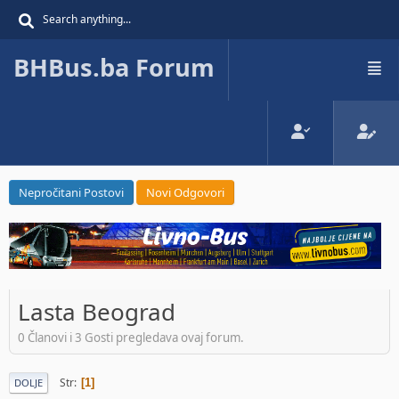
BHBus.ba Forum
Nepročitani Postovi
Novi Odgovori
Lasta Beograd
0 Članovi i 3 Gosti pregledava ovaj forum.
Str
1
DOLJE