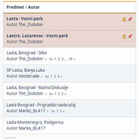
Predmet
/
Autor
Lasta - Vozni park
Autor
The_Dubster
Lastra, Lazarevac - Vozni park
Autor
The_Dubster
Lasta, Beograd - Slike
Autor
The_Dubster
1
2
3
...
19
Str
SP Lasta, Banja Luka
Autor
obolstrade
1
2
3
Str
Lasta, Beograd - Razno/Diskusije
Autor
The_Dubster
1
2
3
Str
Lasta Beograd - Prigradski saobraćaj
Autor
Marko_BL417
1
2
Str
Lasta Montenegro, Podgorica
Autor
Marko_BL417