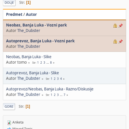
Str
1
DOLJE
Predmet
/
Autor
Neobas, Banja Luka - Vozni park
Autor
The_Dubster
Autoprevoz, Banja Luka - Vozni park
Autor
The_Dubster
Neobas, Banja Luka - Slike
Autor tomo
1
2
3
...
8
Str
Autoprevoz, Banja Luka - Slike
Autor
The_Dubster
1
2
3
4
Str
Autoprevoz/Neobas, Banja Luka - Razno/Diskusije
Autor
The_Dubster
1
2
3
...
7
Str
Str
1
GORE
Anketa
Moved Topic