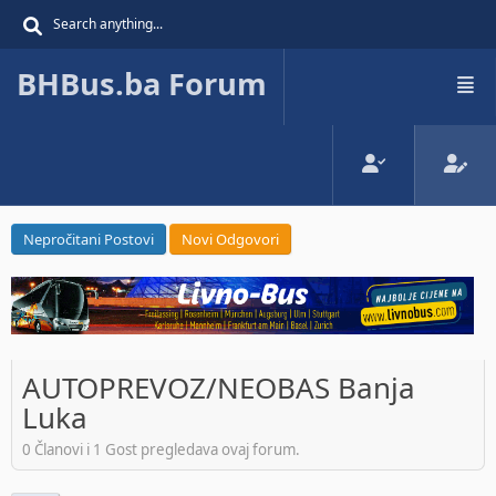
BHBus.ba Forum
Nepročitani Postovi
Novi Odgovori
AUTOPREVOZ/NEOBAS Banja
Luka
0 Članovi i 1 Gost pregledava ovaj forum.