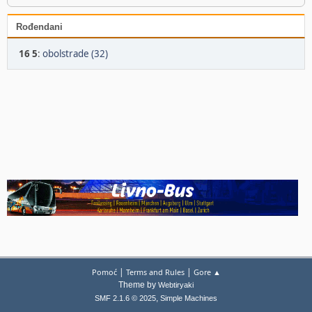
Rođendani
16 5
:
obolstrade (32)
|
|
Pomoć
Terms and Rules
Gore ▲
Theme by
Webtiryaki
,
SMF 2.1.6 © 2025
Simple Machines