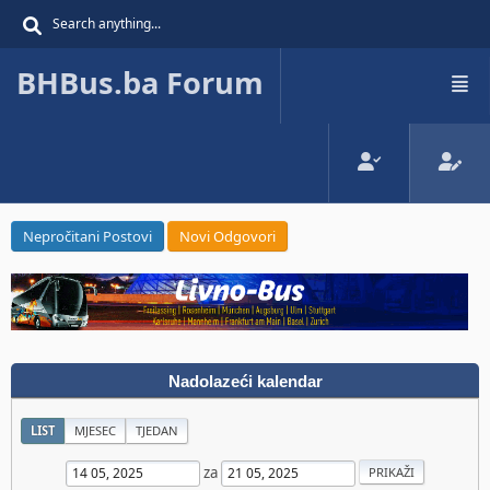
BHBus.ba Forum
Nepročitani Postovi
Novi Odgovori
Nadolazeći kalendar
LIST
MJESEC
TJEDAN
za