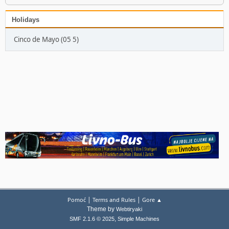
Holidays
Cinco de Mayo (05 5)
|
|
Pomoć
Terms and Rules
Gore ▲
Theme by
Webtiryaki
,
SMF 2.1.6 © 2025
Simple Machines