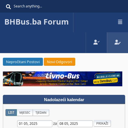
BHBus.ba Forum
Nepročitani Postovi
Novi Odgovori
Nadolazeći kalendar
LIST
MJESEC
TJEDAN
za