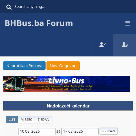
BHBus.ba Forum
Nepročitani Postovi
Novi Odgovori
Nadolazeći kalendar
LIST
MJESEC
TJEDAN
za