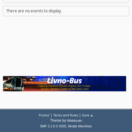
There are no events to display.
|
|
Pomoć
Terms and Rules
Gore ▲
Theme by
Webtiryaki
,
SMF 2.1.6 © 2025
Simple Machines