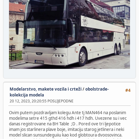
Modelarstvo, makete vozila i crteži
/
obolstrade-
#4
kolekcija modela
20 12, 2023, 20:20:55 POSLIJEPODNE
Ovim putem pozdravljam kolegu Ante tj MAN464 na poslanim
modelima setre 415 gthd 416 hdh i 417 hdh. Uvezene su i vec
danas registrovane na BH Table ;D . Pored ove tri ljepotice
imam jos starlinera plave boje, imitaciju starog jetlinera i neki
model slican sunsundeguiiu kao kod globtoura dvoosovinca.