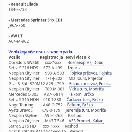
- Renault Iliade
T84-E-738
- Mercedes Sprinter 51x CDI
J96A-760
- VW LT
A04-M-962
Vozila koja više nisu u voznom parku:
Vozilo Registracija Novi vlasnik
Obradors SW360 xxx-?-xxx
Bosnaexpres, Doboj
Setra S 216 HDS 672-A-499 Izgorila
Neoplan Cityliner 999-A-583
Fojnica prijevoz, Fojnica
Neoplan Cityliner T71-J-202 MD Tours, Prijedor
Graf & Stift 320M12 A29-J-799
Fojnica prijevoz, Fojnica
Neoplan Cityliner T89-M-081
Vidra turs, Modriča
Mercedes O 303 A87-K-814
Falkom, Brčko
Setra S 315 HDH 010-T-888
Čačković turs, Brčko
Noge Touring A48-O-752
Falkom, Brčko
Ayats Bravo I K78-0-179
Jeremija turs, Modriča
Neoplan Skyliner A95-T-263 Rashod
Neoplan Cityliner M43-T-546
AES-Promet, Kakanj
Setra S 215 HD xxx-?-xxx Rashod
Graf & Stift 320M12 541-M-116 Rashod