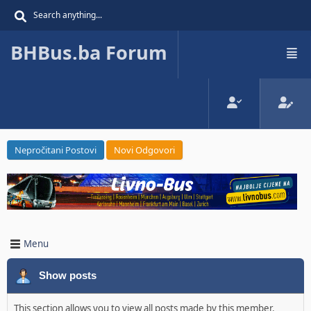
BHBus.ba Forum
Nepročitani Postovi
Novi Odgovori
Menu
Show posts
This section allows you to view all posts made by this member.