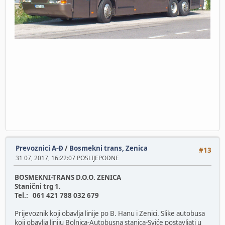
Prevoznici A-Đ
/
Bosmekni trans, Zenica
#13
31 07, 2017, 16:22:07 POSLIJEPODNE
BOSMEKNI-TRANS D.O.O. ZENICA
Stanični trg 1.
Tel.: 061 421 788 032 679
Prijevoznik koji obavlja linije po B. Hanu i Zenici. Slike autobusa
koji obavlja liniju Bolnica-Autobusna stanica-Sviće postavljati u