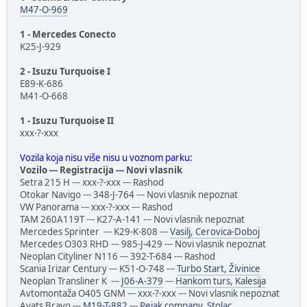
M47-O-969
1 - Mercedes Conecto
K25-J-929
2 - Isuzu Turquoise I
E89-K-686
M41-O-668
1 - Isuzu Turquoise II
xxx-?-xxx
Vozila koja nisu više nisu u voznom parku:
Vozilo --- Registracija --- Novi vlasnik
Setra 215 H --- xxx-?-xxx --- Rashod
Otokar Navigo --- 348-J-764 --- Novi vlasnik nepoznat
VW Panorama --- xxx-?-xxx --- Rashod
TAM 260A119T --- K27-A-141 --- Novi vlasnik nepoznat
Mercedes Sprinter --- K29-K-808 ---
Vasilj, Cerovica-Doboj
Mercedes O303 RHD --- 985-J-429 --- Novi vlasnik nepoznat
Neoplan Cityliner N116 --- 392-T-684 --- Rashod
Scania Irizar Century --- K51-O-748 ---
Turbo Start, Živinice
Neoplan Transliner K ---
J06-A-379
---
Hankom turs, Kalesija
Avtomontaža O405 GNM --- xxx-?-xxx --- Novi vlasnik nepoznat
Ayats Bravo ---
M19-T-882
---
Pejak company, Stolac