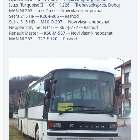
Isuzu Turquoise II --- O61-K-226 ---
Trebavaekspres, Doboj
MAN NL263 --- xxx-?-xxx --- Novi vlasnik nepoznat
Setra 215 HR ---
K26-T-866
--- Rashod
Setra 315 HD ---
M10-O-207
--- Novi vlasnik nepoznat
Neoplan Cityliner N116 --- K62-J-772 --- Rashod
Renault Master ---
K60-M-587
--- Novi vlasnik nepoznat
MAN NL263 --- T27-E-120 --- Rashod