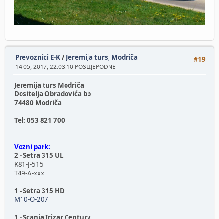
Prevoznici E-K
/
Jeremija turs, Modriča
#19
14 05, 2017, 22:03:10 POSLIJEPODNE
Jeremija turs Modriča
Dositelja Obradovića bb
74480 Modriča
Tel: 053 821 700
Vozni park:
2 - Setra 315 UL
K81-J-515
T49-A-xxx
1 - Setra 315 HD
M10-O-207
1 - Scania Irizar Century