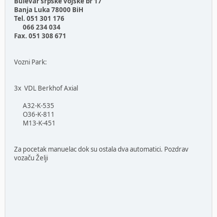
Bulevar srpske vojske br 17
Banja Luka 78000 BiH
Tel. 051 301 176
066 234 034
Fax. 051 308 671
Vozni Park:
3x VDL Berkhof Axial
A32-K-535
O36-K-811
M13-K-451
Za pocetak manuelac dok su ostala dva automatici. Pozdrav
vozaču Želji