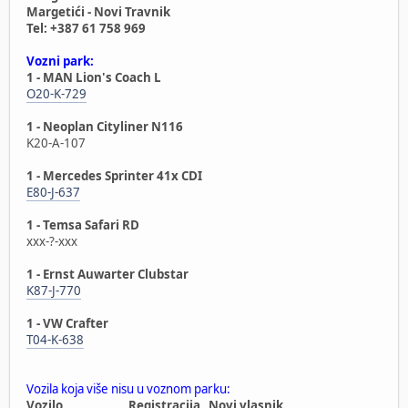
Margetići - Novi Travnik
Tel: +387 61 758 969
Vozni park:
1 - MAN Lion's Coach L
O20-K-729
1 - Neoplan Cityliner N116
K20-A-107
1 - Mercedes Sprinter 41x CDI
E80-J-637
1 - Temsa Safari RD
xxx-?-xxx
1 - Ernst Auwarter Clubstar
K87-J-770
1 - VW Crafter
T04-K-638
Vozila koja više nisu u voznom parku:
Vozilo Registracija Novi vlasnik