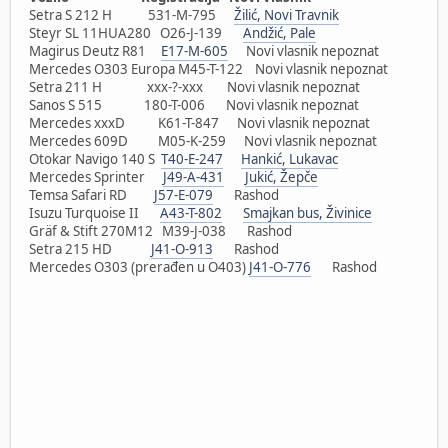
Setra S 212 H 531-M-795
Žilić, Novi Travnik
Steyr SL 11HUA280 O26-J-139
Andžić, Pale
Magirus Deutz R81
E17-M-605
Novi vlasnik nepoznat
Mercedes O303 Europa M45-T-122 Novi vlasnik nepoznat
Setra 211 H xxx-?-xxx Novi vlasnik nepoznat
Sanos S 515 180-T-006 Novi vlasnik nepoznat
Mercedes xxxD K61-T-847 Novi vlasnik nepoznat
Mercedes 609D M05-K-259 Novi vlasnik nepoznat
Otokar Navigo 140 S
T40-E-247
Hankić, Lukavac
Mercedes Sprinter
J49-A-431
Jukić, Žepče
Temsa Safari RD
J57-E-079
Rashod
Isuzu Turquoise II
A43-T-802
Smajkan bus, Živinice
Gräf & Stift 270M12 M39-J-038 Rashod
Setra 215 HD
J41-O-913
Rashod
Mercedes O303 (prerađen u O403)
J41-O-776
Rashod