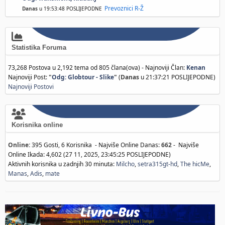
Prevoznici R-Ž
Danas
u 19:53:48 POSLIJEPODNE
Statistika Foruma
73,268 Postova u 2,192 tema od 805 člana(ova) - Najnoviji Član:
Kenan
Najnoviji Post:
"
Odg: Globtour - Slike
"
(
Danas
u 21:37:21 POSLIJEPODNE)
Najnoviji Postovi
Korisnika online
Online:
395 Gosti, 6 Korisnika - Najviše Online Danas:
662
- Najviše
Online Ikada: 4,602 (27 11, 2025, 23:45:25 POSLIJEPODNE)
Aktivnih korisnika u zadnjih 30 minuta:
Milcho
,
setra315gt-hd
,
The hicMe
,
Manas
,
Adis
,
mate