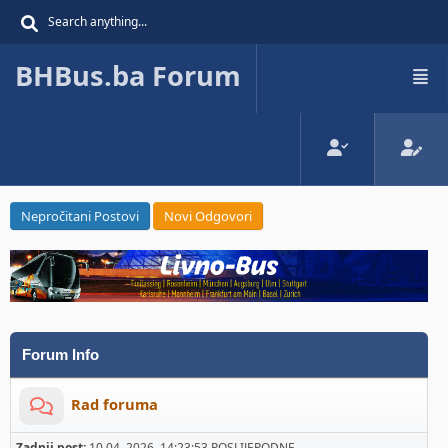
BHBus.ba Forum
Nepročitani Postovi
Novi Odgovori
Forum Info
Rad foruma
Zadnji post:
10 04, 2026, 14:23:53 POSLIJEPODNE