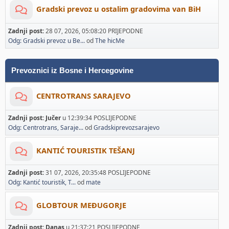
Gradski prevoz u ostalim gradovima van BiH
Zadnji post:
28 07, 2026, 05:08:20 PRIJEPODNE
Odg: Gradski prevoz u Be...
od
The hicMe
Prevoznici iz Bosne i Hercegovine
CENTROTRANS SARAJEVO
Zadnji post:
Jučer
u 12:39:34 POSLIJEPODNE
Odg: Centrotrans, Saraje...
od
Gradskiprevozsarajevo
KANTIĆ TOURISTIK TEŠANJ
Zadnji post:
31 07, 2026, 20:35:48 POSLIJEPODNE
Odg: Kantić touristik, T...
od
mate
GLOBTOUR MEĐUGORJE
Zadnji post:
Danas
u 21:37:21 POSLIJEPODNE