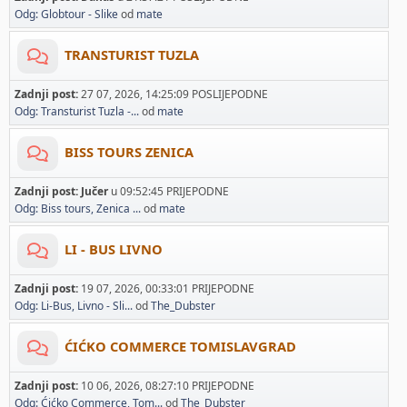
Odg: Globtour - Slike
od
mate
TRANSTURIST TUZLA
Zadnji post:
27 07, 2026, 14:25:09 POSLIJEPODNE
Odg: Transturist Tuzla -...
od
mate
BISS TOURS ZENICA
Zadnji post:
Jučer
u 09:52:45 PRIJEPODNE
Odg: Biss tours, Zenica ...
od
mate
LI - BUS LIVNO
Zadnji post:
19 07, 2026, 00:33:01 PRIJEPODNE
Odg: Li-Bus, Livno - Sli...
od
The_Dubster
ĆIĆKO COMMERCE TOMISLAVGRAD
Zadnji post:
10 06, 2026, 08:27:10 PRIJEPODNE
Odg: Ćićko Commerce, Tom...
od
The_Dubster