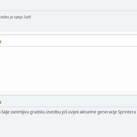
edes je spejs šatl!
E
E
 šalje zanimljivu gradsku izvedbu još uvijek aktuelne generacije Sprintera