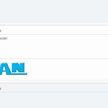
E
model
E