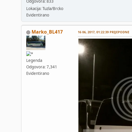
Odgovora: 833
Lokacija: Tuzla/Brcko
Evidentirano
Marko_BL417
16 06, 2017, 01:22:39 PRIJEPODNE
Legenda
Odgovora: 7,341
Evidentirano