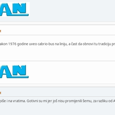
E
nakon 1976 godine uveo cabrio-bus na liniju, a čast da obnovi tu tradiciju
E
 piše i na vratima. Gotivni su mi jer još nisu promijenili šemu, za razliku o