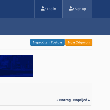
Log in
Sign up
Nepročitani Postovi
Novi Odgovori
« Natrag
-
Naprijed »