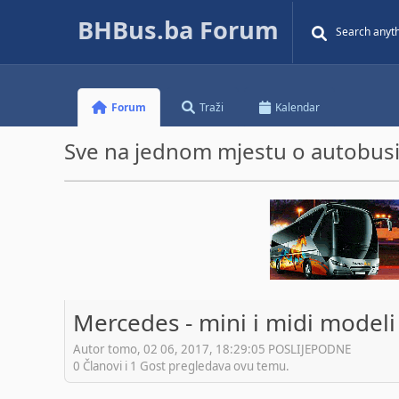
BHBus.ba Forum
Forum
Traži
Kalendar
Sve na jednom mjestu o autobusim
Mercedes - mini i midi modeli
Autor tomo, 02 06, 2017, 18:29:05 POSLIJEPODNE
0 Članovi i 1 Gost pregledava ovu temu.