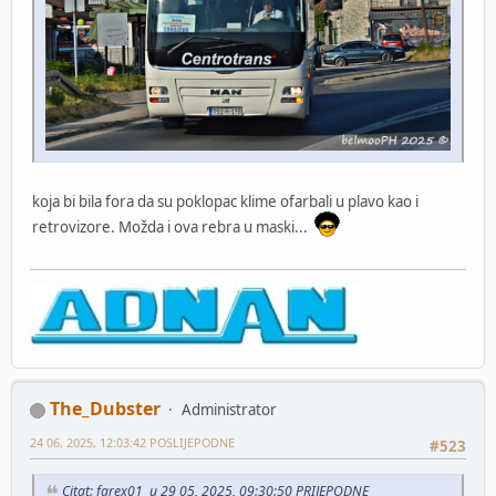
koja bi bila fora da su poklopac klime ofarbali u plavo kao i
retrovizore. Možda i ova rebra u maski...
The_Dubster
Administrator
24 06, 2025, 12:03:42 POSLIJEPODNE
#523
Citat: farex01 u 29 05, 2025, 09:30:50 PRIJEPODNE