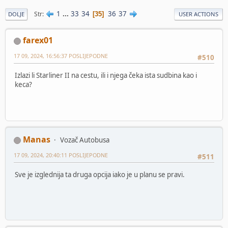
1
...
33
34
36
37
Str
35
DOLJE
USER ACTIONS
farex01
17 09, 2024, 16:56:37 POSLIJEPODNE
#510
Izlazi li Starliner II na cestu, ili i njega čeka ista sudbina kao i
keca?
Manas
Vozač Autobusa
17 09, 2024, 20:40:11 POSLIJEPODNE
#511
Sve je izglednija ta druga opcija iako je u planu se pravi.