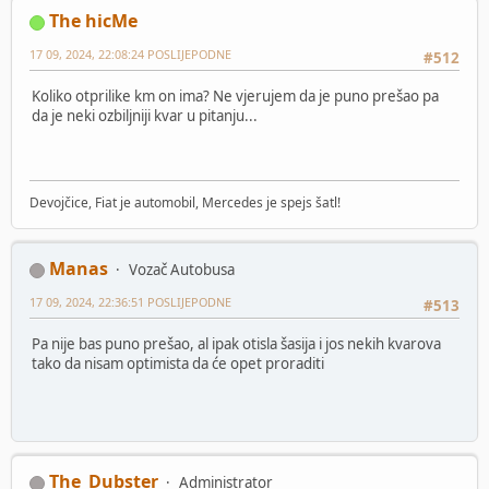
The hicMe
17 09, 2024, 22:08:24 POSLIJEPODNE
#512
Koliko otprilike km on ima? Ne vjerujem da je puno prešao pa
da je neki ozbiljniji kvar u pitanju...
Devojčice, Fiat je automobil, Mercedes je spejs šatl!
Manas
Vozač Autobusa
17 09, 2024, 22:36:51 POSLIJEPODNE
#513
Pa nije bas puno prešao, al ipak otisla šasija i jos nekih kvarova
tako da nisam optimista da će opet proraditi
The_Dubster
Administrator