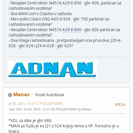
- Neoplan Centroliner N4516 A29-E-850 - gbr 600, parkiran sa
rashodovanim vozilima?
- dva MAN Lion's Coacha u rashodu
- Mercedes Citaro CNG A05-K-956 - gbr 756 parkiran sa
rashodovanim vozilima?
- Neoplan Centroliner N4516
A29-E-850
- gbr 600 parkiran sa
rashodovanim vozilima?
- Dva Visiga rashodovana - pretpostavljam ona prva dva: J29-A-
026 - gbr 624 i J29-A-028 - gbr 625?
Manas
Vozač Autobusa
24 06, 2025, 13:37:11 POSLIJEPODNE
#524
Last Edit
: 24 06, 2025, 13:37:49 POSLIJEPODNE by Manas
*VDL sa slike je gbr 688.
*MAN za Tuzlu je ex J21-J-524 kojeg nema u VP. Trenutno je u
kvaru.