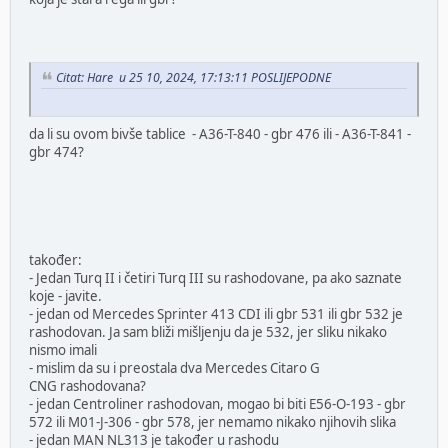
Citat: Hare u 25 10, 2024, 17:13:11 POSLIJEPODNE
da li su ovom bivše tablice - A36-T-840 - gbr 476 ili - A36-T-841 -
gbr 474?
također:
- Jedan Turq II i četiri Turq III su rashodovane, pa ako saznate
koje - javite.
- jedan od Mercedes Sprinter 413 CDI ili gbr 531 ili gbr 532 je
rashodovan. Ja sam bliži mišljenju da je 532, jer sliku nikako
nismo imali
- mislim da su i preostala dva Mercedes Citaro G
CNG rashodovana?
- jedan Centroliner rashodovan, mogao bi biti E56-O-193 - gbr
572 ili M01-J-306 - gbr 578, jer nemamo nikako njihovih slika
- jedan MAN NL313 je također u rashodu