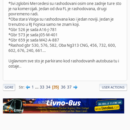
*Svi zglobni Mercedesi su rashodovani osim one zadnje ture sto
je na komercijali. Jedan od dva FL je rashodovana, drugi
povremeno radi.
*Oba stara Visiga su rashodovana kao i jedan noviji. Jedan je
trenutno u RJ Fojnica samo ne znam koji.
*Gbr 526 je sada A16-J-781
*Gbr 573 je sada J05-M-401
*Gbr 659 je sada M42-A-887
*Rashod gbr 530, 576, 582, Oba Ng313 CNG, 456, 732, 600,
602, 676, 240, 661...
Uglavnom sve sto je parkirano kod rashodovanih autobusa tu i
ostaje..
1
...
33
34
36
37
Str
35
GORE
USER ACTIONS