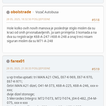
obolstrade
Vozač Autobusa
28 05, 2025, 18:32:50 POSLIJEPODNE
#518
Hole kolko ovih novih manova je poslednje stiglo mislim da su
kraci od onih prvonabavljenih. Ja sam primijetio 3 komada a na
dva su registracije K68-A-247 i K68-A-248 a onaj treci nisam
siguran mislim da su M71-A-248
farex01
28 05, 2025, 21:30:33 POSLIJEPODNE
#519
u vp treba upisati: tri MAN A21 CNG, E67-K-969, E67-K-970,
E67-K-971;
četiri MAN A21 dizel, O41-M-373, K68-A-225, K68-A-246, xxx-x-
xxx;
dvije dizel stonoge;
5 Mercedes Integro: M72-T-073, M72-T-074, J04-E-482, J54-M-
075, xxx-x-xxx