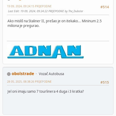
19 09, 2024, 09:24:15 PRIJEPODNE
#514
Last Edit
: 19 09, 2024, 09:24:22 PRIJEPODNE by The_Dubster
Ako misliš na Staliner II, prešao je on itekako... Mininum 2.5
miliona je pregurao.
obolstrade
Vozač Autobusa
28 05, 2025, 08:38:26 PRIJEPODNE
#515
Jel oni imaju samo 7 tourlinera 4 duga i 3 kratka?