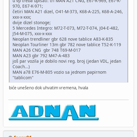
u vp treba upisati: tri MAN A21 CNG, E67-K-969, E67-K-
970, E67-K-971;
četiri MAN A21 dizel, O41-M-373, K68-A-225, K68-A-246,
xxx-x-xxx;
dvije dizel stonoge;
5 Mercedes Integro: M72-T-073, M72-T-074, J04-E-482,
J54-M-075, xxx-x-xxx
Neoplan trendliner gbr 628 nove tablice A83-K-835
Neoplan Tourliner 13m gbr 782 nove tablice T52-K-119
MAN A26 CNG gbr 748 T69-M-017
MAN A23 gbr 792 M47-A-483
još par vozila je dobilo novi reg. broj (jedan VDL, jedan
Coach...)
MAN a78 E76-M-805 vozio sa jednom papirnom
"tablicom"
biće unešeno dok uhvatim vremena, hvala