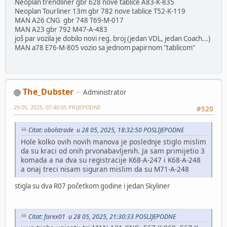
Neoplan trendliner gbr 628 nove tablice A83-K-835
Neoplan Tourliner 13m gbr 782 nove tablice T52-K-119
MAN A26 CNG gbr 748 T69-M-017
MAN A23 gbr 792 M47-A-483
još par vozila je dobilo novi reg. broj (jedan VDL, jedan Coach...)
MAN a78 E76-M-805 vozio sa jednom papirnom "tablicom"
The_Dubster
Administrator
29 05, 2025, 07:40:05 PRIJEPODNE
#520
Citat: obolstrade u 28 05, 2025, 18:32:50 POSLIJEPODNE
Hole kolko ovih novih manova je poslednje stiglo mislim
da su kraci od onih prvonabavljenih. Ja sam primijetio 3
komada a na dva su registracije K68-A-247 i K68-A-248
a onaj treci nisam siguran mislim da su M71-A-248
stigla su dva R07 početkom godine i jedan Skyliner
Citat: farex01 u 28 05, 2025, 21:30:33 POSLIJEPODNE