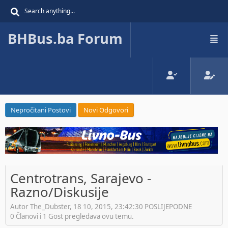
BHBus.ba Forum
Nepročitani Postovi
Novi Odgovori
Centrotrans, Sarajevo -
Razno/Diskusije
Autor The_Dubster, 18 10, 2015, 23:42:30 POSLIJEPODNE
0 Članovi i 1 Gost pregledava ovu temu.