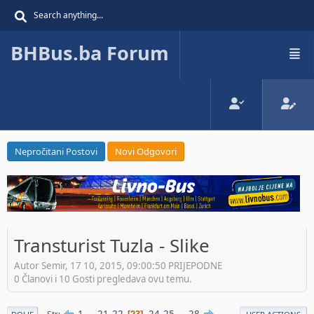
BHBus.ba Forum
Nepročitani Postovi
Novi Odgovori
Transturist Tuzla - Slike
Autor Semir, 17 10, 2015, 09:00:50 PRIJEPODNE
0 Članovi i 10 Gosti pregledava ovu temu.
1
...
21
22
24
25
...
28