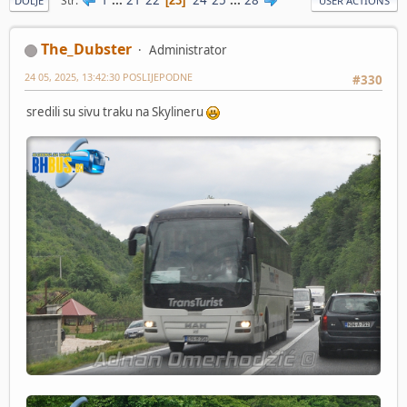
Str
23
DOLJE
USER ACTIONS
The_Dubster
Administrator
24 05, 2025, 13:42:30 POSLIJEPODNE
#330
sredili su sivu traku na Skylineru