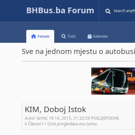
BHBus.ba Forum
Forum
Traži
Kalendar
Sve na jednom mjestu o autobusim
KIM, Doboj Istok
Autor Semir, 18 10, 2015, 21:32:59 POSLIJEPODNE
0 Članovi i 1 Gost pregledava ovu temu.