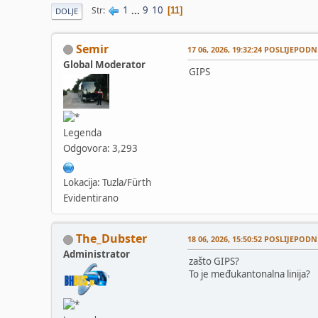
1
...
9
10
Str
11
DOLJE
Semir
17 06, 2026, 19:32:24 POSLIJEPODN
Global Moderator
GIPS
Legenda
Odgovora: 3,293
Lokacija: Tuzla/Fürth
Evidentirano
The_Dubster
18 06, 2026, 15:50:52 POSLIJEPODN
Administrator
zašto GIPS?
To je međukantonalna linija?