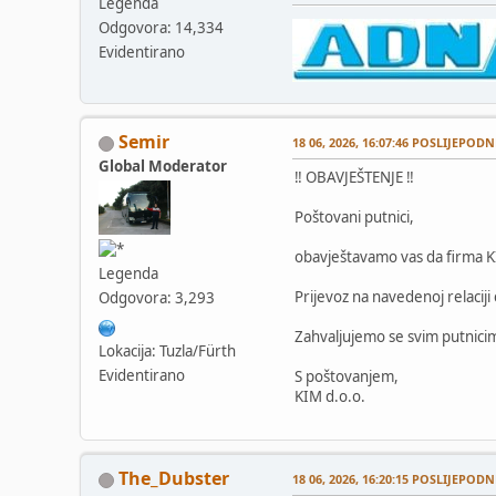
Legenda
Odgovora: 14,334
Evidentirano
Semir
18 06, 2026, 16:07:46 POSLIJEPODN
Global Moderator
‼️ OBAVJEŠTENJE ‼️
Poštovani putnici,
obavještavamo vas da firma KI
Legenda
Prijevoz na navedenoj relaciji
Odgovora: 3,293
Zahvaljujemo se svim putnici
Lokacija: Tuzla/Fürth
Evidentirano
S poštovanjem,
KIM d.o.o.
The_Dubster
18 06, 2026, 16:20:15 POSLIJEPODN