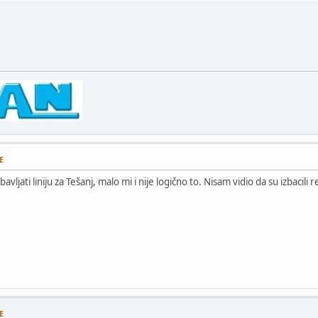
E
ljati liniju za Tešanj, malo mi i nije logično to. Nisam vidio da su izbacili r
E