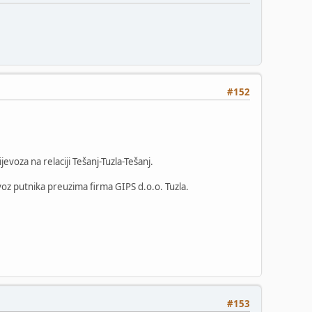
#152
oza na relaciji Tešanj-Tuzla-Tešanj.
voz putnika preuzima firma GIPS d.o.o. Tuzla.
#153