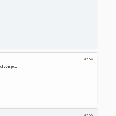
#154
ed vožnje...
#155