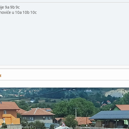
nije 9a 9b 9c
Banoviće u 10a 10b 10c
E