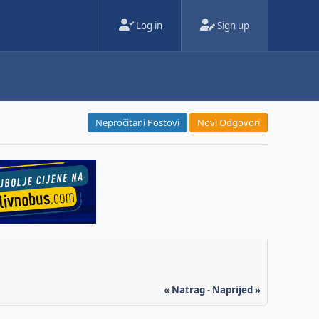
Log in
Sign up
Nepročitani Postovi
Novi Odgovori
« Natrag
-
Naprijed »