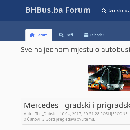
BHBus.ba Forum
Forum
Traži
Kalendar
Sve na jednom mjestu o autobusim
Mercedes - gradski i prigrads
Autor The_Dubster, 10 04, 2017, 20:51:28 POSLIJEPODNE
0 Članovi i 2 Gosti pregledava ovu temu.