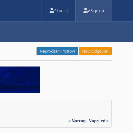
Log in
Sign up
Nepročitani Postovi
Novi Odgovori
« Natrag
-
Naprijed »