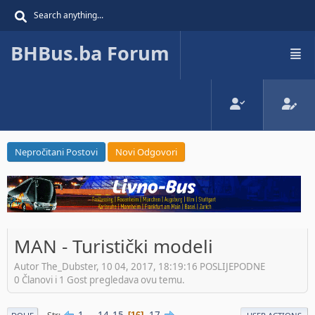
BHBus.ba Forum
Nepročitani Postovi
Novi Odgovori
MAN - Turistički modeli
Autor The_Dubster, 10 04, 2017, 18:19:16 POSLIJEPODNE
0 Članovi i 1 Gost pregledava ovu temu.
1
...
14
15
17