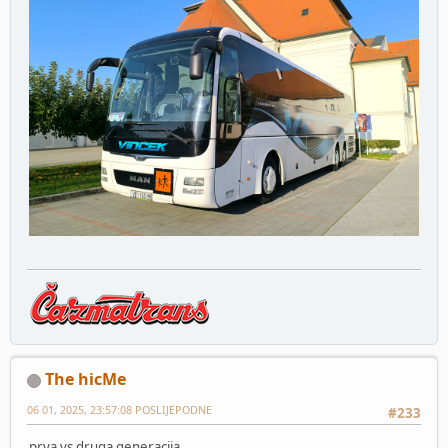
The hicMe
06 01, 2025, 23:57:08 POSLIJEPODNE
#233
prva vs druga generacija