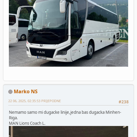
Marko NS
22 06, 2025, 02:35:53 PRIJEPODNE
#238
Nemamo samo mi dugacke linije,jedna bas dugacka Minhen-
Riga.
MAN Lions Coach L.