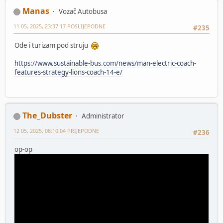
Manas
Vozač Autobusa
11 05, 2025, 23:37:17 POSLIJEPODNE
#235
Ode i turizam pod struju
https://www.sustainable-bus.com/news/man-electric-coach-
features-strategy-lions-coach-14-e/
The_Dubster
Administrator
12 05, 2025, 08:10:04 PRIJEPODNE
#236
op-op