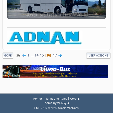
1
...
14
15
17
Str
16
GORE
USER ACTIONS
|
|
Pomoć
Terms and Rules
Gore ▲
Theme by
Webtiryaki
,
SMF 2.1.6 © 2025
Simple Machines