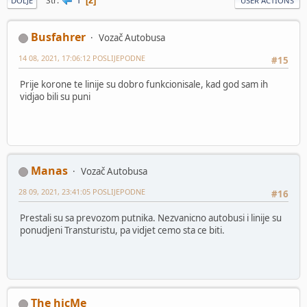
Str
2
DOLJE
USER ACTIONS
Busfahrer
Vozač Autobusa
14 08, 2021, 17:06:12 POSLIJEPODNE
#15
Prije korone te linije su dobro funkcionisale, kad god sam ih
vidjao bili su puni
Manas
Vozač Autobusa
28 09, 2021, 23:41:05 POSLIJEPODNE
#16
Prestali su sa prevozom putnika. Nezvanicno autobusi i linije su
ponudjeni Transturistu, pa vidjet cemo sta ce biti.
The hicMe