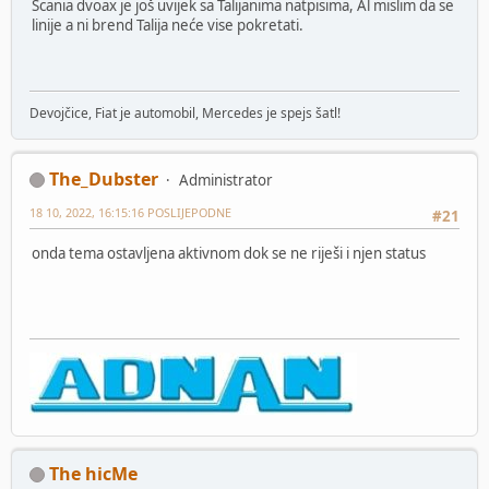
Scania dvoax je još uvijek sa Talijanima natpisima, Al mislim da se
linije a ni brend Talija neće vise pokretati.
Devojčice, Fiat je automobil, Mercedes je spejs šatl!
The_Dubster
Administrator
18 10, 2022, 16:15:16 POSLIJEPODNE
#21
onda tema ostavljena aktivnom dok se ne riješi i njen status
The hicMe