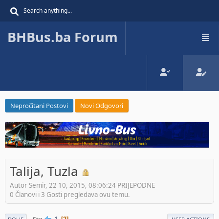
BHBus.ba Forum
Nepročitani Postovi
Novi Odgovori
Talija, Tuzla
Autor Semir, 22 10, 2015, 08:06:24 PRIJEPODNE
0 Članovi i 3 Gosti pregledava ovu temu.
1