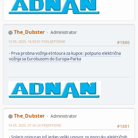
The_Dubster
Administrator
13 05, 2025, 16:03:01 POSLIJEPODNE
#1880
-
Prva probna vožnja eIntoura za kupce: potpuno električna
vožnja sa Eurobusom do Europa-Parka
The_Dubster
Administrator
14 05, 2025, 07:56:24 PRIJEPODNE
#1881
-
Solaris osigurao još jedan veliki ugovor za isporuku električnih