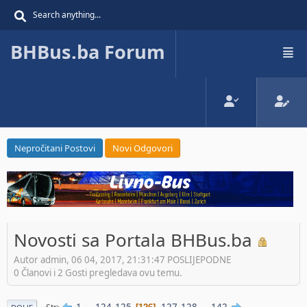
BHBus.ba Forum
Nepročitani Postovi
Novi Odgovori
Novosti sa Portala BHBus.ba
Autor admin, 06 04, 2017, 21:31:47 POSLIJEPODNE
0 Članovi i 2 Gosti pregledava ovu temu.
1
...
124
125
127
128
...
142