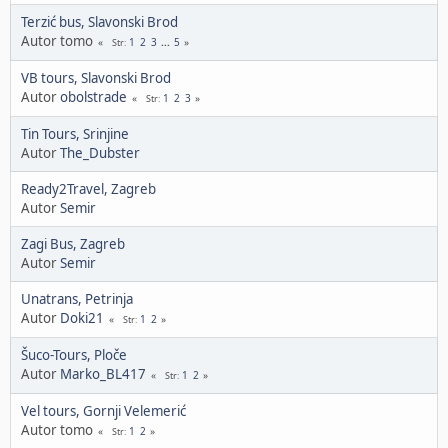
Terzić bus, Slavonski Brod
Autor tomo
1
2
3
...
5
Str
VB tours, Slavonski Brod
Autor
obolstrade
1
2
3
Str
Tin Tours, Srinjine
Autor
The_Dubster
Ready2Travel, Zagreb
Autor
Semir
Zagi Bus, Zagreb
Autor
Semir
Unatrans, Petrinja
Autor
Doki21
1
2
Str
Šuco-Tours, Ploče
Autor
Marko_BL417
1
2
Str
Vel tours, Gornji Velemerić
Autor tomo
1
2
Str