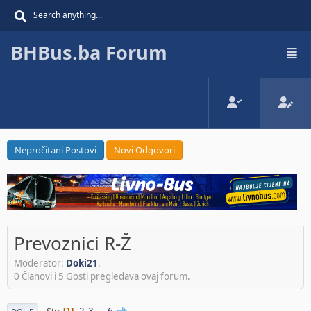
BHBus.ba Forum
Nepročitani Postovi
Novi Odgovori
Prevoznici R-Ž
Moderator:
Doki21
.
0 Članovi i 5 Gosti pregledava ovaj forum.
2
3
...
6