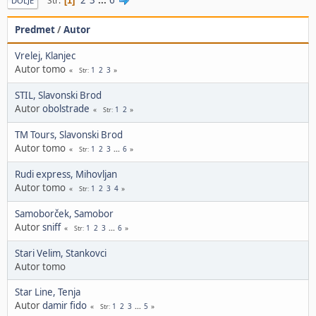
Str
1
DOLJE
Predmet
/
Autor
Vrelej, Klanjec
Autor tomo
1
2
3
Str
STIL, Slavonski Brod
Autor
obolstrade
1
2
Str
TM Tours, Slavonski Brod
Autor tomo
1
2
3
...
6
Str
Rudi express, Mihovljan
Autor tomo
1
2
3
4
Str
Samoborček, Samobor
Autor
sniff
1
2
3
...
6
Str
Stari Velim, Stankovci
Autor tomo
Star Line, Tenja
Autor
damir fido
1
2
3
...
5
Str