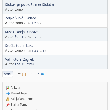
Stubaki prijevoz, Strmec Stubički
Autor tomo
Željko Šubić, Kladare
Autor tomo
1
2
3
Str
Rusak, Donja Dubrava
Autor
Semir
1
2
3
Str
Srećko tours, Luka
Autor tomo
1
2
3
...
5
Str
Val motors, Zagreb
Autor
The_Dubster
2
3
...
6
Str
1
GORE
Anketa
Moved Topic
Zaključana Tema
Stalna Tema