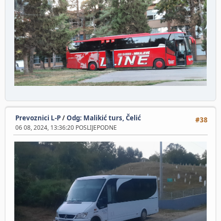
Prevoznici L-P
/
Odg: Malikić turs, Čelić
#38
06 08, 2024, 13:36:20 POSLIJEPODNE