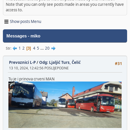
Note that you can only see posts made in areas you currently have
access to.
Show posts Menu
Messages - miko
1
2
4
5
...
20
Str
3
Prevoznici L-P
/
Odg: Ljaljić Turs, Čelić
#31
13 10, 2024, 12:42:56 POSLIJEPODNE
Tu je i prinova crveni MAN