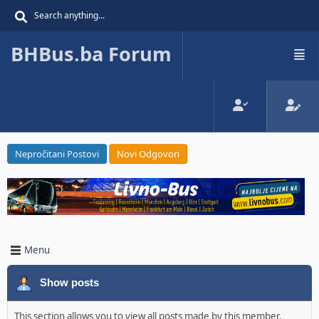
BHBus.ba Forum
Nepročitani Postovi
Novi Odgovori
Menu
Show posts
This section allows you to view all posts made by this member.