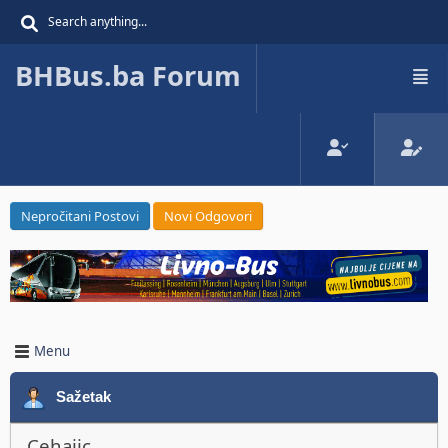
BHBus.ba Forum
Nepročitani Postovi
Novi Odgovori
Menu
Sažetak
Cehajic