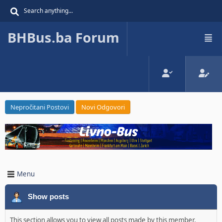
BHBus.ba Forum
Nepročitani Postovi
Novi Odgovori
Menu
Show posts
This section allows you to view all posts made by this member.