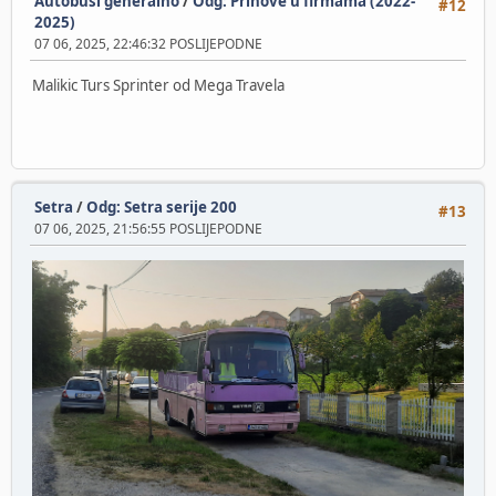
Autobusi generalno
/
Odg: Prinove u firmama (2022-
#12
2025)
07 06, 2025, 22:46:32 POSLIJEPODNE
Malikic Turs Sprinter od Mega Travela
Setra
/
Odg: Setra serije 200
#13
07 06, 2025, 21:56:55 POSLIJEPODNE