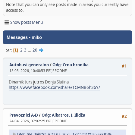
Note that you can only see posts made in areas you currently have
access to.
Show posts Menu
Messages - miko
2
3
...
20
Str
1
Autobusi generalno
/
Odg: Crna hronika
#1
15 05, 2026, 10:40:53 PRIJEPODNE
Dinamik turs jutros Donja Slatina
https://www.facebook.com/share/1CMNB6h36Y/
Prevoznici A-Đ
/
Odg: Albatros, I. Ilidža
#2
24 04, 2026, 07:02:25 PRIJEPODNE
Citat: The_Dubster u 22 07, 2025, 19:45:43 POSLIJEPODNE