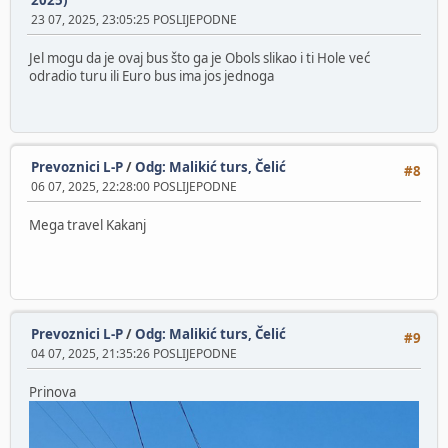
2025)
23 07, 2025, 23:05:25 POSLIJEPODNE
Jel mogu da je ovaj bus što ga je Obols slikao i ti Hole već
odradio turu ili Euro bus ima jos jednoga
Prevoznici L-P
/
Odg: Malikić turs, Čelić
#8
06 07, 2025, 22:28:00 POSLIJEPODNE
Mega travel Kakanj
Prevoznici L-P
/
Odg: Malikić turs, Čelić
#9
04 07, 2025, 21:35:26 POSLIJEPODNE
Prinova