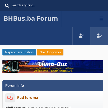
BHBus.ba Forum
Nepročitani Postovi
Novi Odgovori
Forum Info
Rad foruma
Zadnji post:
10 04, 2026, 14:23:53 POSLIJEPODNE