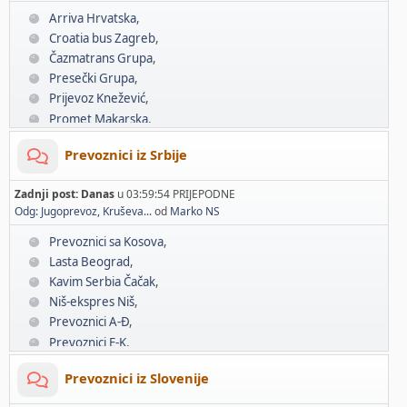
Arriva Hrvatska
Croatia bus Zagreb
Čazmatrans Grupa
Presečki Grupa
Prijevoz Knežević
Promet Makarska
Slavonija Bus
Prevoznici iz Srbije
Vincek Autobusi
Prevoznici A-Đ
Zadnji post:
Danas
u 03:59:54 PRIJEPODNE
Prevoznici E-K
Odg: Jugoprevoz, Kruševa...
od
Marko NS
Prevoznici L-P
Prevoznici R-Ž
Prevoznici sa Kosova
Lasta Beograd
Kavim Serbia Čačak
Niš-ekspres Niš
Prevoznici A-Đ
Prevoznici E-K
Prevoznici L-P
Prevoznici iz Slovenije
Prevoznici R-Ž