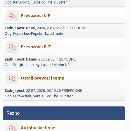
Odg: Karupović, Turbe
od
The_Dubster
Prevoznici L-P
Zadnji post:
07 08, 2026, 23:37:26 POSLIJEPODNE
Odg: Pepex bus/Pepeks, T...
od
mate
Prevoznici R-Ž
Zadnji post:
Danas
u 03:59:03 PRIJEPODNE
Odg: Smiljić company, La...
od
Marko NS
Ostali prevozi i teme
Zadnji post:
22 07, 2026, 08:19:26 PRIJEPODNE
Odg: Euro-Asfalt, Saraje...
od
The_Dubster
Razno
Autobuske linije