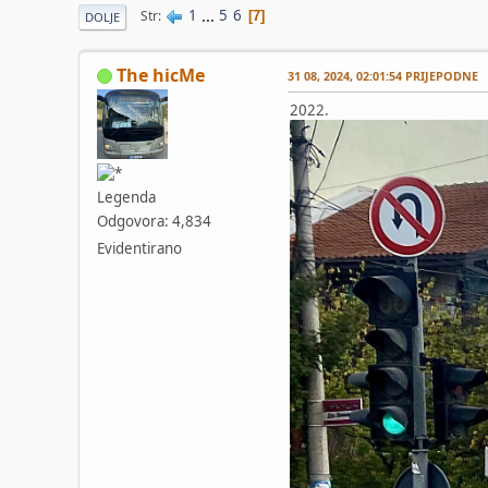
1
...
5
6
Str
7
DOLJE
The hicMe
31 08, 2024, 02:01:54 PRIJEPODNE
2022.
Legenda
Odgovora: 4,834
Evidentirano