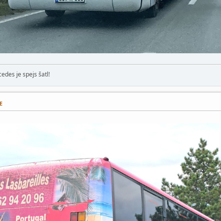
edes je spejs šatl!
E