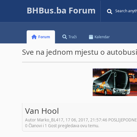
BHBus.ba Forum
Forum
Traži
Kalendar
Sve na jednom mjestu o autobusim
Van Hool
Autor Marko_BL417, 17 06, 2017, 21:57:46 POSLIJEPODNE
0 Članovi i 1 Gost pregledava ovu temu.