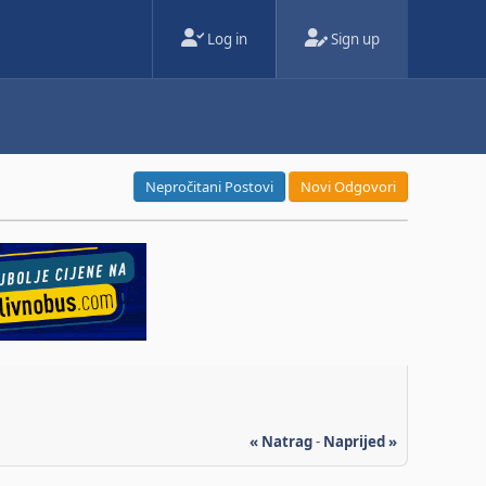
Log in
Sign up
Nepročitani Postovi
Novi Odgovori
« Natrag
-
Naprijed »