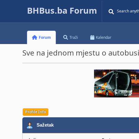
BHBus.ba Forum
Forum
Traži
Kalendar
Sve na jednom mjestu o autobusim
Profile Info
Sažetak