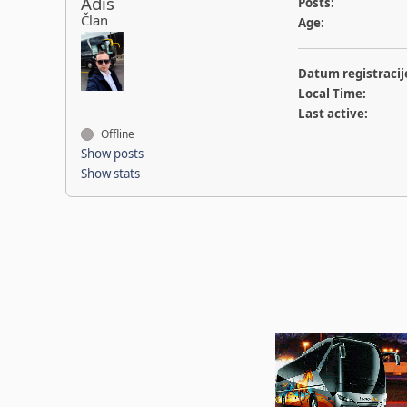
Adis
Posts:
Član
Age:
Datum registracij
Local Time:
Last active:
Offline
Show posts
Show stats