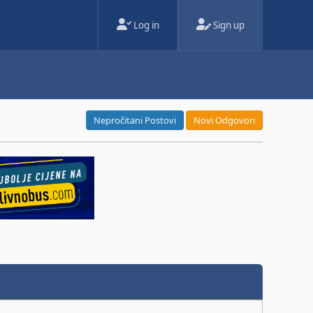
Log in
Sign up
Nepročitani Postovi
Novi Odgovori