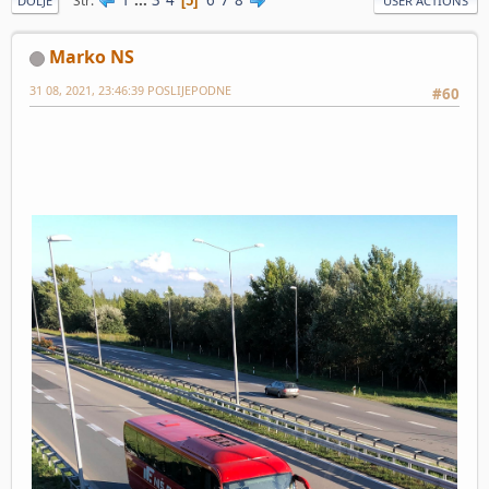
Str
5
DOLJE
USER ACTIONS
Marko NS
31 08, 2021, 23:46:39 POSLIJEPODNE
#60