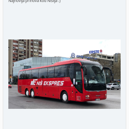
Najnovija prinova kod Nislija :)