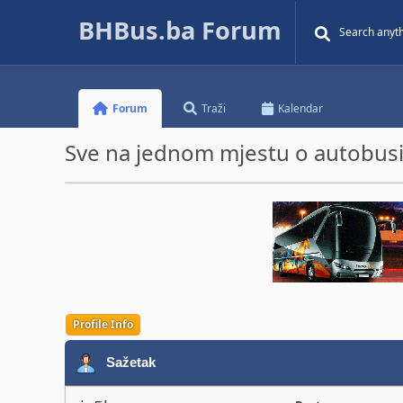
BHBus.ba Forum
Forum
Traži
Kalendar
Sve na jednom mjestu o autobusim
Profile Info
Sažetak