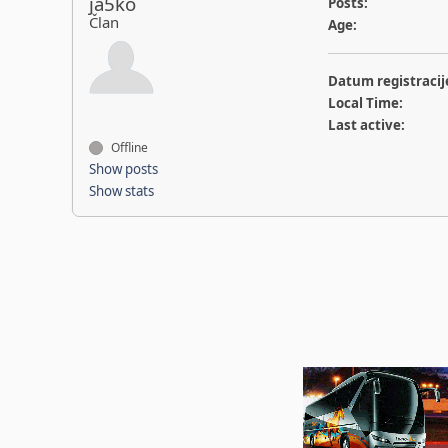
ja5ko
Posts:
Član
Age:
Datum registracij
Local Time:
Last active:
Offline
Show posts
Show stats