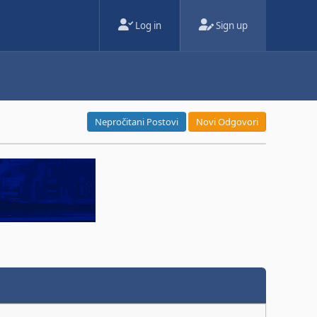
Log in
Sign up
Nepročitani Postovi
Novi Odgovori