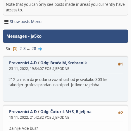
Note that you can only see posts made in areas you currently have
access to.
Show posts Menu
Messages - ja5ko
2
3
...
28
Str
1
Prevoznici A-Đ
/
Odg: Braća M, Srebrenik
#1
23 11, 2022, 19:34:07 POSLIJEPODNE
212 ja msm da je udario voz al rashod je svakako 303 ke
takodjer grafovi prodani na otpad. Jetliner iz jelaha.
Prevoznici A-Đ
/
Odg: Čuturić M+S, Bijeljina
#2
18 11, 2022, 21:42:32 POSLIJEPODNE
Da nije Ade bus?