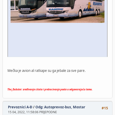
Mečka je avion al ratkape su ga jebale za sve pare.
The_Dubster: sređivanje citata i prebacivanje posta u odgovarajuću temu.
Prevoznici A-Đ
/
Odg: Autoprevoz-bus, Mostar
#15
15 04, 2022, 11:58:06 PRIJEPODNE