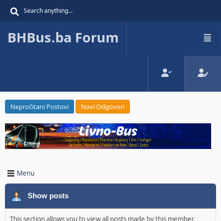
BHBus.ba Forum
Nepročitani Postovi
Novi Odgovori
Menu
Show posts
This section allows you to view all posts made by this member.