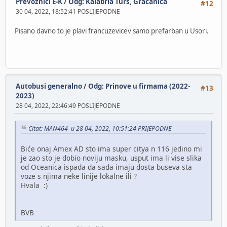
Prevoznici E-K
/
Odg: Kalabria Turs, Gračanica
#12
30 04, 2022, 18:52:41 POSLIJEPODNE
Pisano davno to je plavi francuzevicev samo prefarban u Usori.
Autobusi generalno
/
Odg: Prinove u firmama (2022-
#13
2023)
28 04, 2022, 22:46:49 POSLIJEPODNE
Citat: MAN464 u 28 04, 2022, 10:51:24 PRIJEPODNE
Biće onaj Amex AD sto ima super citya n 116 jedino mi
je zao sto je dobio noviju masku, usput ima li vise slika
od Oceanica ispada da sada imaju dosta buseva sta
voze s njima neke linije lokalne ili ?
Hvala :)
BVB