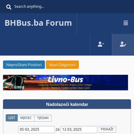
BHBus.ba Forum
Nepročitani Postovi
Novi Odgovori
Nadolazeći kalendar
LIST
MJESEC
TJEDAN
za