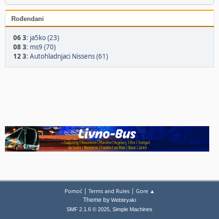
Rođendani
06 3
:
ja5ko (23)
08 3
:
ms9 (70)
12 3
:
Autohladnjaci Nissens (61)
|
|
Pomoć
Terms and Rules
Gore ▲
Theme by
Webtiryaki
,
SMF 2.1.6 © 2025
Simple Machines