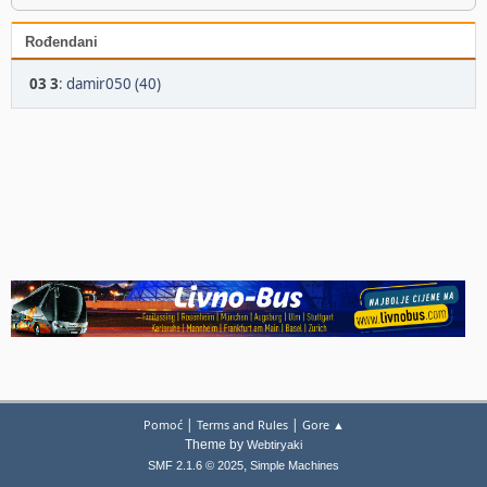
Rođendani
03 3
:
damir050 (40)
|
|
Pomoć
Terms and Rules
Gore ▲
Theme by
Webtiryaki
,
SMF 2.1.6 © 2025
Simple Machines