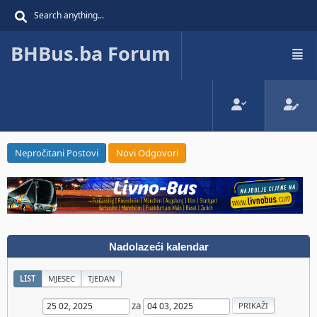
BHBus.ba Forum
Nepročitani Postovi
Novi Odgovori
Nadolazeći kalendar
LIST
MJESEC
TJEDAN
za