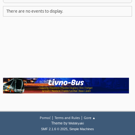
There are no events to display.
|
|
Pomoć
Terms and Rules
Gore ▲
Theme by
Webtiryaki
,
SMF 2.1.6 © 2025
Simple Machines