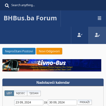
BHBus.ba Forum
Nepročitani Postovi
Novi Odgovori
Nadolazeći kalendar
LIST
MJESEC
TJEDAN
za