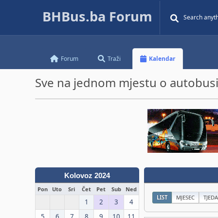
BHBus.ba Forum
Forum
Traži
Kalendar
Sve na jednom mjestu o autobusim
Kolovoz 2024
Pon
Uto
Sri
Čet
Pet
Sub
Ned
LIST
MJESEC
TJED
1
2
3
4
5
6
7
8
9
10
11