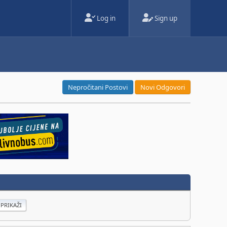
Log in
Sign up
Nepročitani Postovi
Novi Odgovori