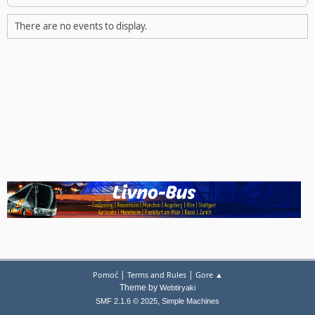
There are no events to display.
|
|
Pomoć
Terms and Rules
Gore ▲
Theme by
Webtiryaki
,
SMF 2.1.6 © 2025
Simple Machines