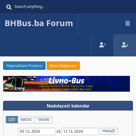
BHBus.ba Forum
Nepročitani Postovi
Novi Odgovori
Nadolazeći kalendar
LIST
MJESEC
TJEDAN
za