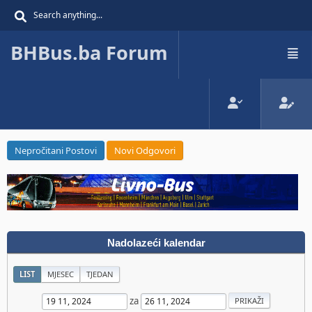
BHBus.ba Forum
Nepročitani Postovi
Novi Odgovori
Nadolazeći kalendar
LIST
MJESEC
TJEDAN
za