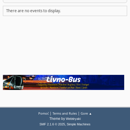
There are no events to display.
|
|
Pomoć
Terms and Rules
Gore ▲
Theme by
Webtiryaki
,
SMF 2.1.6 © 2025
Simple Machines