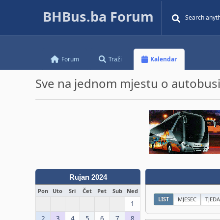
BHBus.ba Forum
Forum
Traži
Kalendar
Sve na jednom mjestu o autobusim
Rujan 2024
Pon
Uto
Sri
Čet
Pet
Sub
Ned
LIST
MJESEC
TJED
1
2
3
4
5
6
7
8