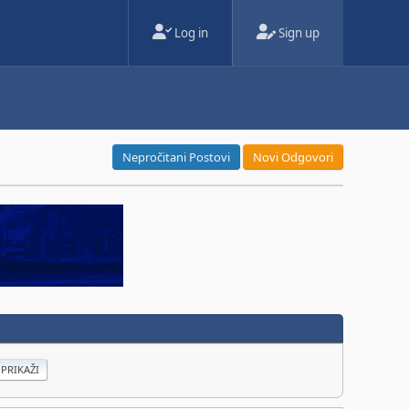
Log in
Sign up
Nepročitani Postovi
Novi Odgovori