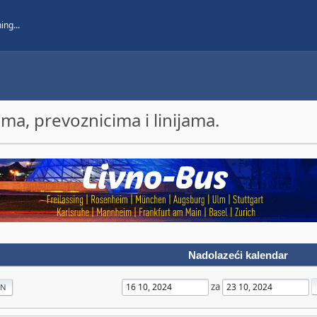
a, prevoznicima i linijama.
Nadolazeći kalendar
za
AN