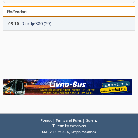
Rođendani
03 10
:
Djordje380 (29)
|
|
Pomoć
Terms and Rules
Gore ▲
Theme by
Webtiryaki
,
SMF 2.1.6 © 2025
Simple Machines