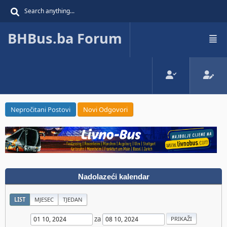
BHBus.ba Forum
Nepročitani Postovi
Novi Odgovori
Nadolazeći kalendar
LIST
MJESEC
TJEDAN
za