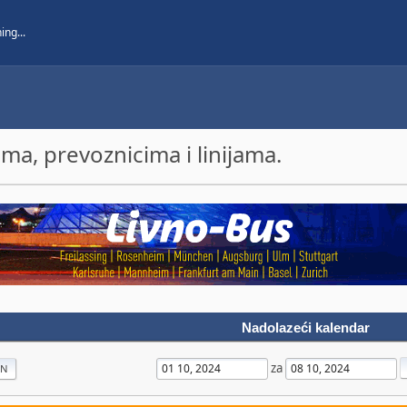
a, prevoznicima i linijama.
Nadolazeći kalendar
za
AN