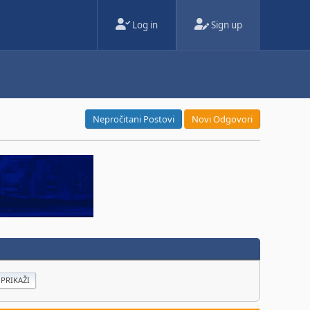
Log in
Sign up
Nepročitani Postovi
Novi Odgovori