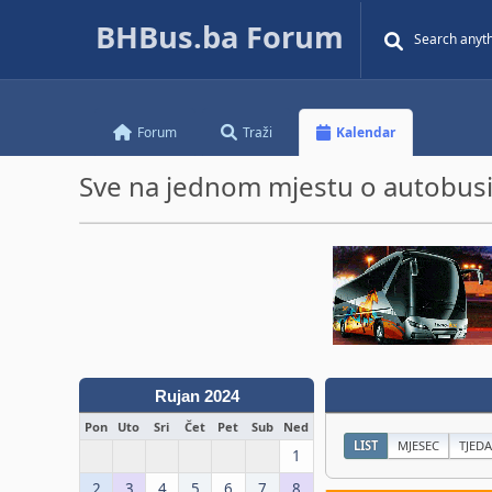
BHBus.ba Forum
Forum
Traži
Kalendar
Sve na jednom mjestu o autobusim
Rujan 2024
Pon
Uto
Sri
Čet
Pet
Sub
Ned
LIST
MJESEC
TJED
1
2
3
4
5
6
7
8