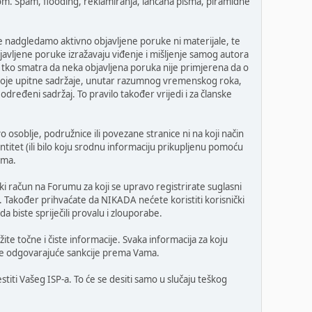
itom. Spam, flooding, reklamiranja, lančana pisma, piramidne
 nadgledamo aktivno objavljene poruke ni materijale, te
javljene poruke izražavaju viđenje i mišljenje samog autora
 tko smatra da neka objavljena poruka nije primjerena da o
o koje upitne sadržaje, unutar razumnog vremenskog roka,
određeni sadržaj. To pravilo također vrijedi i za članske
o osoblje, podružnice ili povezane stranice ni na koji način
ntitet (ili bilo koju srodnu informaciju prikupljenu pomoću
uma.
i račun na Forumu za koji se upravo registrirate suglasni
. Također prihvaćate da NIKADA nećete koristiti korisnički
 biste spriječili provalu i zlouporabe.
ite točne i čiste informacije. Svaka informacija za koju
oguće odgovarajuće sankcije prema Vama.
titi Vašeg ISP-a. To će se desiti samo u slučaju teškog