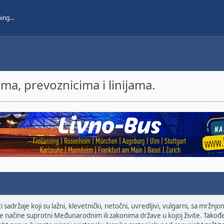
a, prevoznicima i linijama.
sadržaje koji su lažni, klevetnički, netočni, uvredljivi, vulgarni, sa mržnj
druge načine suprotni Međunarodnim ili zakonima države u kojoj živite. Takođe