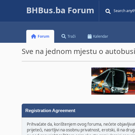
BHBus.ba Forum
Forum
Traži
Kalendar
Sve na jednom mjestu o autobusim
Registration Agreement
Prihvaćate da, korištenjem ovog foruma, nećete objavljivati 
prijeteći, nasrtljivi na osobnu privatnost, erotski, ili na 