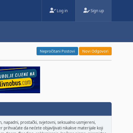
Log in
Sign up
Nepročitani Postovi
Novi Odgovori
om, napadni, prostački, svjetovni, seksualno usmjereni,
r prihvaćate da nećete objavljivati nikakve materijale koji