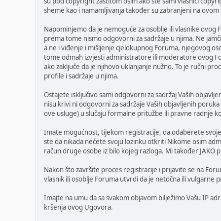
su pod copyright zaštitom osim ako ste sami vlasnici copyri
sheme kao i namamljivanja također su zabranjeni na ovom
Napominjemo da je nemoguće za osoblje ili vlasnike ovog F
prema tome nismo odgovorni za sadržaje u njima. Ne jamčimo
a ne i viđenje i mišljenje cjelokupnog Foruma, njegovog o
tome odmah izvjesti administratore ili moderatore ovog Fo
ako zaključe da je njihovo uklanjanje nužno. To je ručni pro
profile i sadržaje u njima.
Ostajete isključivo sami odgovorni za sadržaj Vaših objavljen
nisu krivi ni odgovorni za sadržaje Vaših objavljenih poruka
ove usluge) u slučaju formalne pritužbe ili pravne radnje k
Imate mogućnost, tijekom registracije, da odaberete svoje 
ste da nikada nećete svoju lozinku otkriti Nikome osim adm
račun druge osobe iz bilo kojeg razloga. Mi također JAKO pr
Nakon što završite proces registracije i prijavite se na For
vlasnik ili osoblje Foruma utvrdi da je netočna ili vulgarn
Imajte na umu da sa svakom objavom bilježimo Vašu IP adresu
kršenja ovog Ugovora.