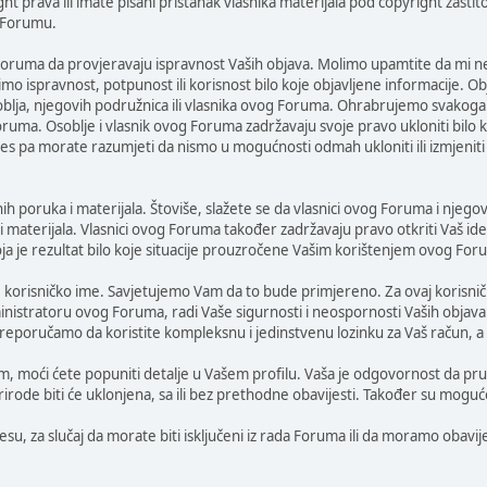
ght prava ili imate pisani pristanak vlasnika materijala pod copyright zašt
 Forumu.
oruma da provjeravaju ispravnost Vaših objava. Molimo upamtite da mi ne
 ispravnost, potpunost ili korisnost bilo koje objavljene informacije. Ob
soblja, njegovih podružnica ili vlasnika ovog Foruma. Ohrabrujemo svakoga
ruma. Osoblje i vlasnik ovog Foruma zadržavaju svoje pravo ukloniti bil
ces pa morate razumjeti da nismo u mogućnosti odmah ukloniti ili izmjeniti 
ih poruka i materijala. Štoviše, slažete se da vlasnici ovog Foruma i njegov
 i materijala. Vlasnici ovog Foruma također zadržavaju pravo otkriti Vaš ide
oja je rezultat bilo koje situacije prouzročene Vašim korištenjem ovog For
korisničko ime. Savjetujemo Vam da to bude primjereno. Za ovaj korisničk
inistratoru ovog Foruma, radi Vaše sigurnosti i neospornosti Vaših objava
eporučamo da koristite kompleksnu i jedinstvenu lozinku za Vaš račun, a da
um, moći ćete popuniti detalje u Vašem profilu. Vaša je odgovornost da pruž
e prirode biti će uklonjena, sa ili bez prethodne obavijesti. Također su m
, za slučaj da morate biti isključeni iz rada Foruma ili da moramo obavijes