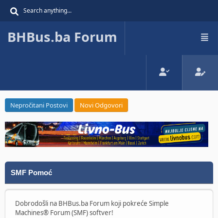
BHBus.ba Forum
Nepročitani Postovi
Novi Odgovori
SMF Pomoć
Dobrodošli na BHBus.ba Forum koji pokreće Simple
Machines® Forum (SMF) softver!