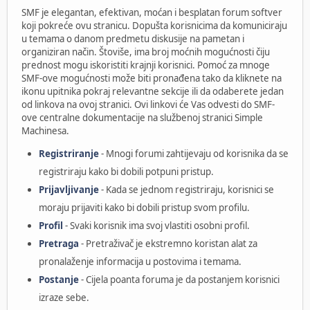
SMF je elegantan, efektivan, moćan i besplatan forum softver
koji pokreće ovu stranicu. Dopušta korisnicima da komuniciraju
u temama o danom predmetu diskusije na pametan i
organiziran način. Štoviše, ima broj moćnih mogućnosti čiju
prednost mogu iskoristiti krajnji korisnici. Pomoć za mnoge
SMF-ove mogućnosti može biti pronađena tako da kliknete na
ikonu upitnika pokraj relevantne sekcije ili da odaberete jedan
od linkova na ovoj stranici. Ovi linkovi će Vas odvesti do SMF-
ove centralne dokumentacije na službenoj stranici Simple
Machinesa.
Registriranje
- Mnogi forumi zahtijevaju od korisnika da se
registriraju kako bi dobili potpuni pristup.
Prijavljivanje
- Kada se jednom registriraju, korisnici se
moraju prijaviti kako bi dobili pristup svom profilu.
Profil
- Svaki korisnik ima svoj vlastiti osobni profil.
Pretraga
- Pretraživač je ekstremno koristan alat za
pronalaženje informacija u postovima i temama.
Postanje
- Cijela poanta foruma je da postanjem korisnici
izraze sebe.