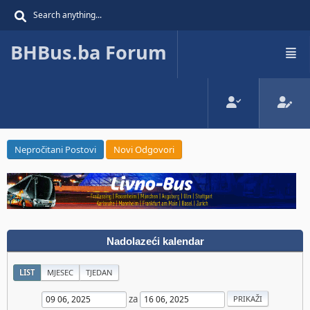
BHBus.ba Forum
Nepročitani Postovi
Novi Odgovori
Nadolazeći kalendar
LIST
MJESEC
TJEDAN
za