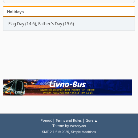
Holidays
Flag Day (14 6), Father's Day (15 6)
|
|
Pomoć
Terms and Rules
Gore ▲
Theme by
Webtiryaki
,
SMF 2.1.6 © 2025
Simple Machines