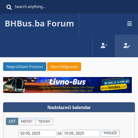
BHBus.ba Forum
Nepročitani Postovi
Novi Odgovori
Nadolazeći kalendar
LIST
MJESEC
TJEDAN
za