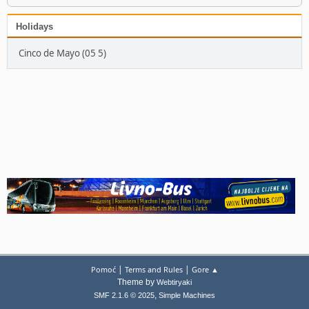
Holidays
Cinco de Mayo (05 5)
|
|
Pomoć
Terms and Rules
Gore ▲
Theme by
Webtiryaki
,
SMF 2.1.6 © 2025
Simple Machines